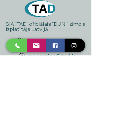
SIA "TAD" oficiālais "DUNI" zīmola
izplatītājs Latvijā
+371 20 223 395
mukusalas@tad.lv
Mēs piedāvājam
Ballītēm un Svētkiem
Gaismai
Mājai