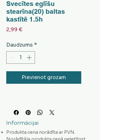
Svecītes eglīšu
stearīna(20) baltas
kastītē 1.5h
Cena
2,99 €
Daudzums
*
Pievienot grozam
Informācijai
Produkta cena norādīta ar PVN.
Norādītāja produkta cenā neietilpst