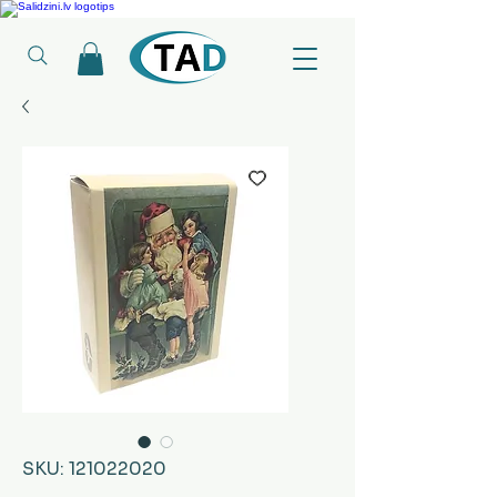
Ledusskapji, Sadzīves tehnika, Smaržas, Operatīvā atmiņa, Putekļu sūcēji
SKU: 121022020