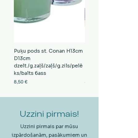
Puķu pods st. Conan H13cm
Puķu pods st. Conan
D13cm
D13cm
dzelt./g.zaļš/zaļš/g.zils/pelē
balts/brūns/pelēks/vi
ks/balts 6ass
zeltens/g.zaļš 6ass
Cena
Cena
8,50 €
8,50 €
Uzzini pirmais!
Uzzini pirmais par mūsu
izpārdošanām, pasākumiem un