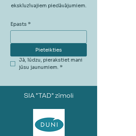
ekskluzīvajiem piedāvājumiem.
Epasts
*
Pieteikties
Jā, lūdzu, pierakstiet mani 
jūsu jaunumiem.
*
SIA "TAD" zīmoli