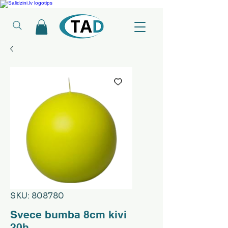
Ledusskapji, Sadzīves tehnika, Smaržas, Operatīvā atmiņa, Putekļu sūcēji
SKU: 808780
Svece bumba 8cm kivi
20h