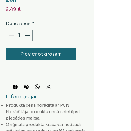
Cena
2,49 €
Daudzums
*
Pievienot grozam
Informācijai
Produkta cena norādīta ar PVN.
Norādītāja produkta cenā neietilpst
piegādes maksa.
Oriģinālā produkta krāsa var nedaudz
atšķirties no produkta attēlā redzamās