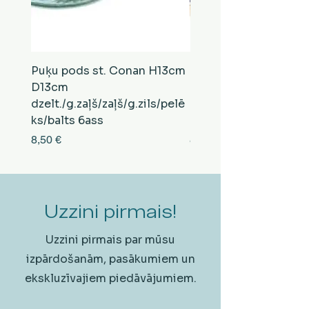
Puķu pods st. Conan H13cm
Puķu pods st. Conan
D13cm
D13cm
dzelt./g.zaļš/zaļš/g.zils/pelē
balts/brūns/pelēks/vi
ks/balts 6ass
zeltens/g.zaļš 6ass
Cena
Cena
8,50 €
8,50 €
Uzzini pirmais!
Uzzini pirmais par mūsu
izpārdošanām, pasākumiem un
ekskluzīvajiem piedāvājumiem.