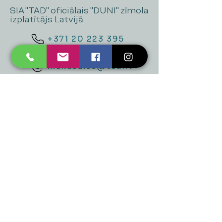
SIA "TAD" oficiālais "DUNI" zīmola
izplatītājs Latvijā
+371 20 223 395
mukusalas@tad.lv
Mēs piedāvājam
Ballītēm un Svētkiem
Gaismai
Mājai
Floristika
Dekorācijām