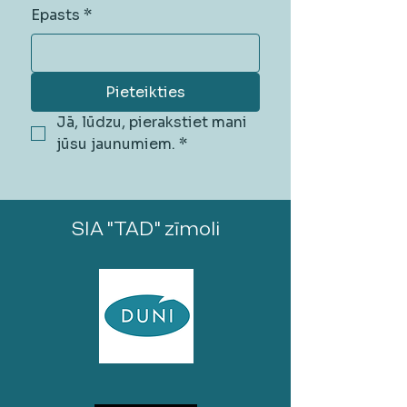
Epasts
*
Pieteikties
Jā, lūdzu, pierakstiet mani 
jūsu jaunumiem.
*
SIA "TAD" zīmoli