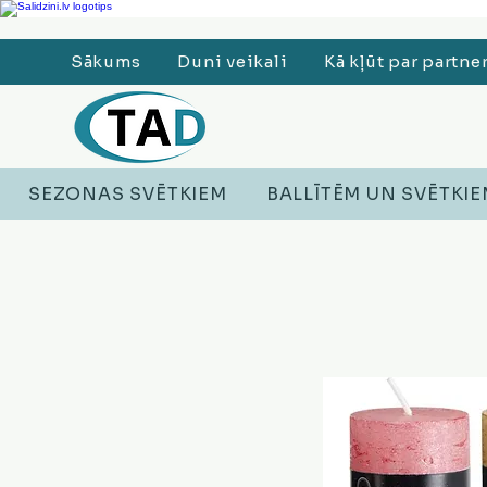
Ledusskapji, Sadzīves tehnika, Smaržas, Operatīvā atmiņa, Putekļu sūcēji
Sākums
Duni veikali
Kā kļūt par partne
SEZONAS SVĒTKIEM
BALLĪTĒM UN SVĒTKI