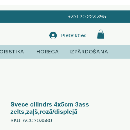
+371 20 223 395
Pieteikties
ORISTIKAI
HORECA
IZPĀRDOŠANA
Svece cilindrs 4x5cm 3ass
zelts,zaļš,rozā/displejā
SKU: ACC703580