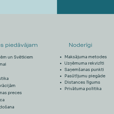
s piedāvājam
Noderīgi
Maksājuma metodes
ītēm un Svētkiem
Uzņēmuma rekvizīti
mai
Saņemšanas punkti
i
Pasūtījumu piegāde
stika
Distances līgums
rācijām
Privātuma politika
nas preces
ca
rdošana