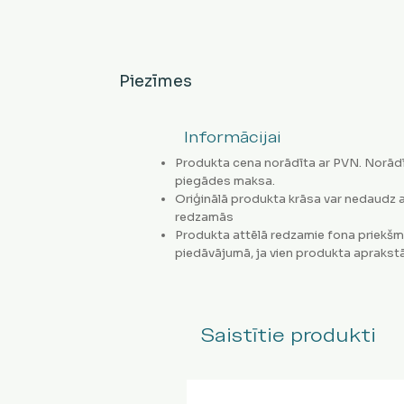
Piezīmes
Informācijai
Produkta cena norādīta ar PVN. Norādī
piegādes maksa.
Oriģinālā produkta krāsa var nedaudz a
redzamās
Produkta attēlā redzamie fona priekšm
piedāvājumā, ja vien produkta aprakstā
Saistītie produkti