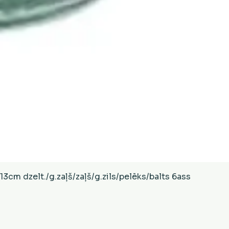
Ātrais skats
cm dzelt./g.zaļš/zaļš/g.zils/pelēks/balts 6ass