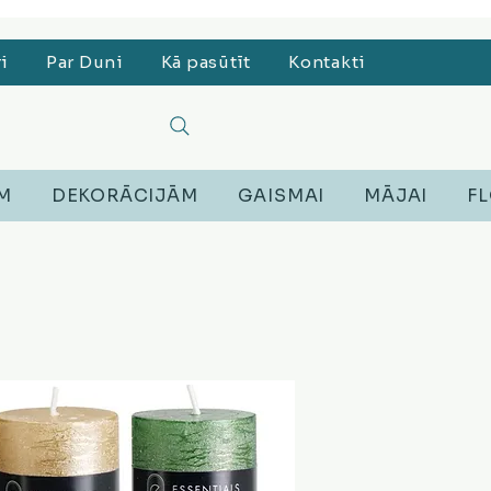
, Lego, Austiņas
ri
Par Duni
Kā pasūtīt
Kontakti
EM
DEKORĀCIJĀM
GAISMAI
MĀJAI
FL