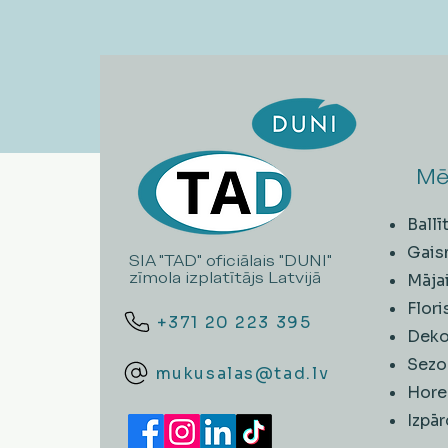
Mē
Ball
Gais
SIA "TAD" oficiālais "DUNI"
zīmola izplatītājs Latvijā
Māja
Flori
+371 20 223 395
Deko
Sezo
mukusalas@tad.lv
Hore
​Izpā