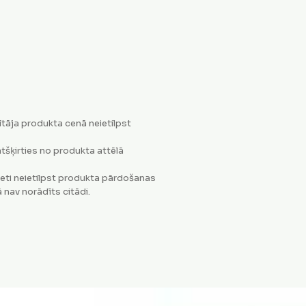
tāja produkta cenā neietilpst
tšķirties no produkta attēlā
eti neietilpst produkta pārdošanas
 nav norādīts citādi.