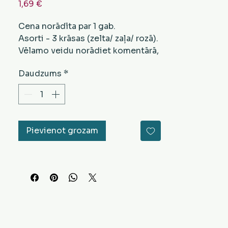
Cena
1,69 €
Cena norādīta par 1 gab.
Asorti - 3 krāsas (zelta/ zaļa/ rozā).
Vēlamo veidu norādiet komentārā,
veicot pasūtījumu.
Daudzums
*
Pievienot grozam