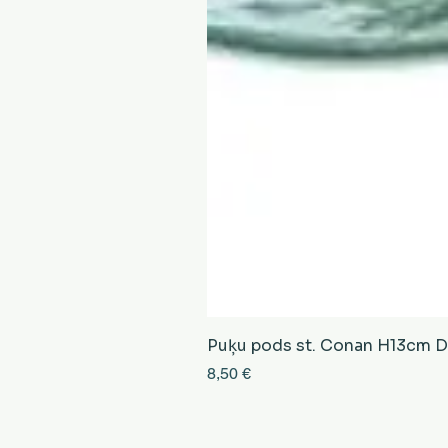
Puķu pods st. Conan H13cm D13
Cena
8,50 €