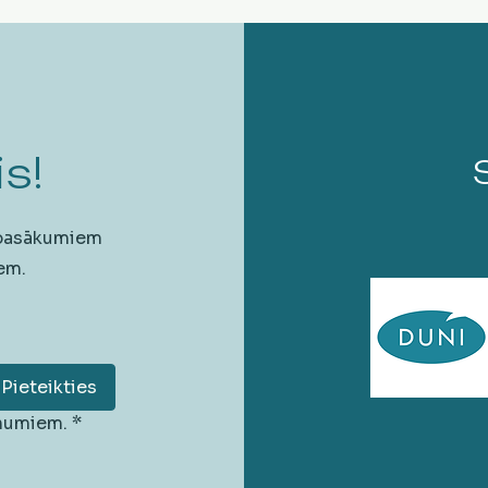
s!
 pasākumiem
em.
Pieteikties
unumiem.
*