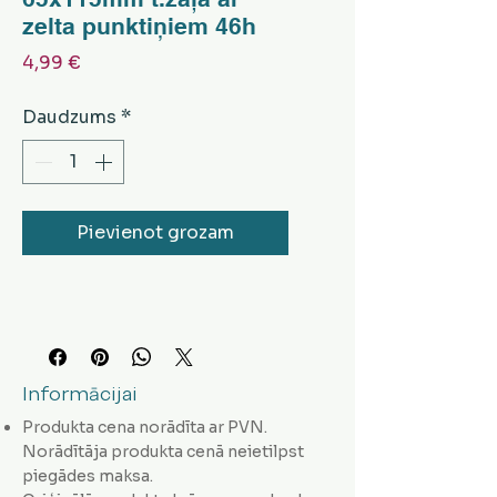
zelta punktiņiem 46h
Cena
4,99 €
Daudzums
*
Pievienot grozam
Informācijai
Produkta cena norādīta ar PVN.
Norādītāja produkta cenā neietilpst
piegādes maksa.