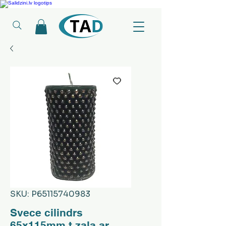
Ledusskapji, Sadzīves tehnika, Smaržas, Operatīvā atmiņa, Putekļu sūcēji
SKU: P65115740983
Svece cilindrs
65x115mm t.zaļa ar