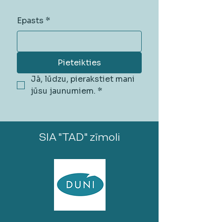
Epasts
*
Pieteikties
Jā, lūdzu, pierakstiet mani 
jūsu jaunumiem.
*
SIA "TAD" zīmoli