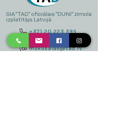
SIA "TAD" oficiālais "DUNI" zīmola
izplatītājs Latvijā
+371 20 223 395
mukusalas@tad.lv
Mēs piedāvājam
Ballītēm un Svētkiem
Gaismai
Mājai
Floristika
Dekorācijām