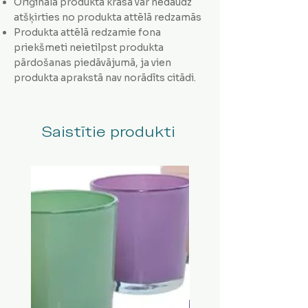
Oriģinālā produkta krāsa var nedaudz
atšķirties no produkta attēlā redzamās
Produkta attēlā redzamie fona
priekšmeti neietilpst produkta
pārdošanas piedāvājumā, ja vien
produkta aprakstā nav norādīts citādi.
Saistītie produkti