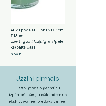
Puķu pods st. Conan H13cm
Puķu pods st. Conan
D13cm
D13cm
dzelt./g.zaļš/zaļš/g.zils/pelē
balts/brūns/pelēks/vi
ks/balts 6ass
zeltens/g.zaļš 6ass
Cena
Cena
8,50 €
8,50 €
Uzzini pirmais!
Uzzini pirmais par mūsu
izpārdošanām, pasākumiem un
ekskluzīvajiem piedāvājumiem.