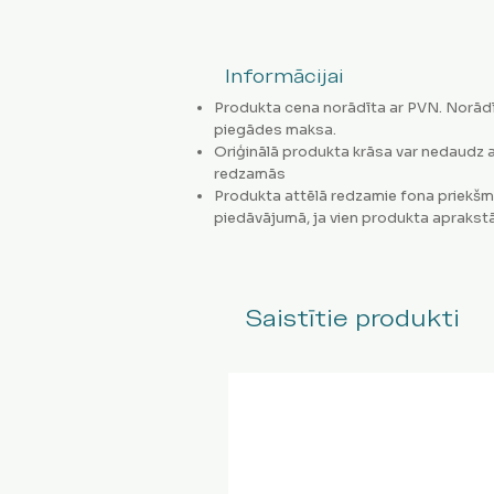
Informācijai
Produkta cena norādīta ar PVN. Norādī
piegādes maksa.
Oriģinālā produkta krāsa var nedaudz a
redzamās
Produkta attēlā redzamie fona priekšm
piedāvājumā, ja vien produkta aprakstā
Saistītie produkti