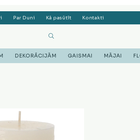
, Lego, Austiņas
ri
Par Duni
Kā pasūtīt
Kontakti
EM
DEKORĀCIJĀM
GAISMAI
MĀJAI
FL