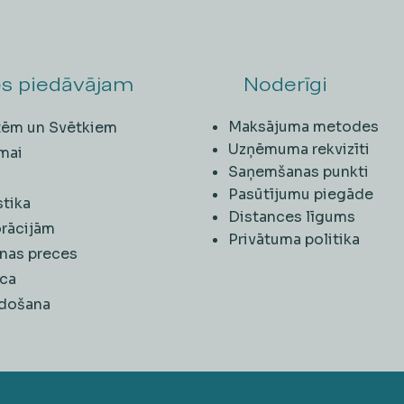
s piedāvājam
Noderīgi
Maksājuma metodes
ītēm un Svētkiem
Uzņēmuma rekvizīti
mai
Saņemšanas punkti
i
Pasūtījumu piegāde
stika
Distances līgums
rācijām
Privātuma politika
nas preces
ca
rdošana