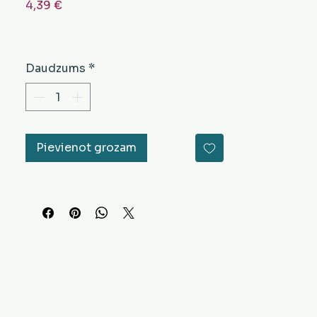
Cena
4,39 €
Daudzums
*
Pievienot grozam