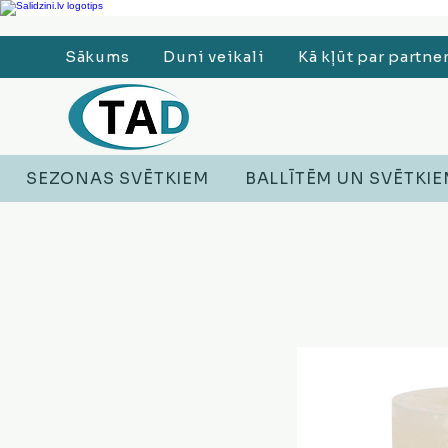
Ledusskapji, Sadzīves tehnika, Smaržas, Operatīvā atmiņa, Putekļu sūcēji
Sākums
Duni veikali
Kā kļūt par partne
SEZONAS SVĒTKIEM
BALLĪTĒM UN SVĒTKI