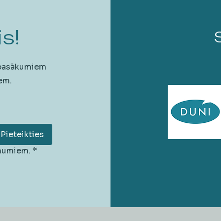
s!
 pasākumiem
em.
Pieteikties
unumiem.
*