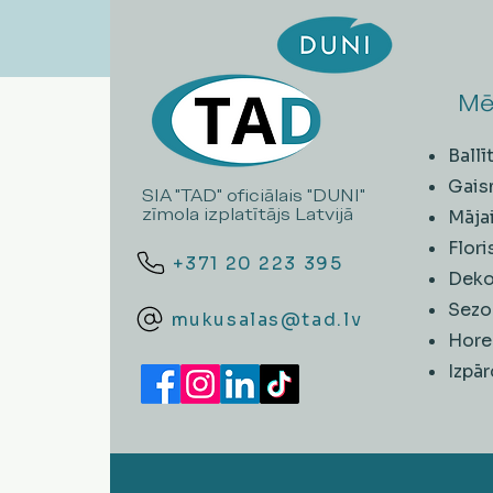
Mē
Ball
Gais
SIA "TAD" oficiālais "DUNI"
zīmola izplatītājs Latvijā
Māja
Flori
+371 20 223 395
Deko
Sezo
mukusalas@tad.lv
Hore
​Izpā