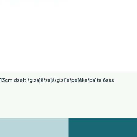
Ātrais skats
cm dzelt./g.zaļš/zaļš/g.zils/pelēks/balts 6ass