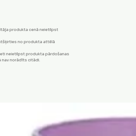
tāja produkta cenā neietilpst
tšķirties no produkta attēlā
eti neietilpst produkta pārdošanas
 nav norādīts citādi.