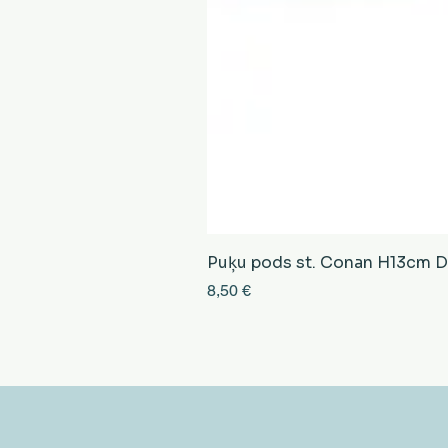
Puķu pods st. Conan H13cm D13
Cena
8,50 €