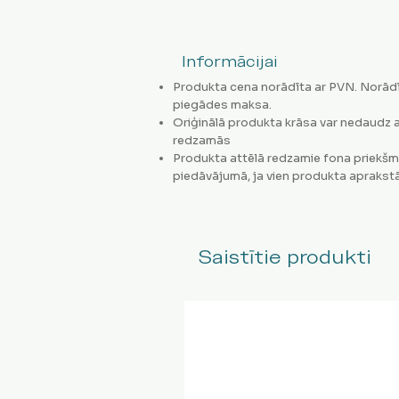
Informācijai
Produkta cena norādīta ar PVN. Norādī
piegādes maksa.
Oriģinālā produkta krāsa var nedaudz a
redzamās
Produkta attēlā redzamie fona priekšm
piedāvājumā, ja vien produkta aprakstā
Saistītie produkti