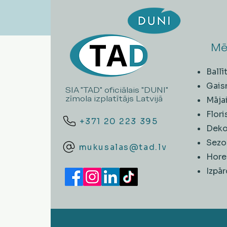
Mē
Ball
Gais
SIA "TAD" oficiālais "DUNI"
zīmola izplatītājs Latvijā
Māja
Flori
+371 20 223 395
Deko
Sezo
mukusalas@tad.lv
Hore
​Izpā