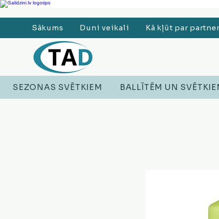
Ledusskapji, Sadzīves tehnika, Smaržas, Operatīvā atmiņa, Putekļu sūcēji
Sākums
Duni veikali
Kā kļūt par partne
SEZONAS SVĒTKIEM
BALLĪTĒM UN SVĒTKI