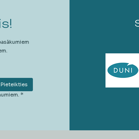
s!
 pasākumiem
em.
Pieteikties
unumiem.
*