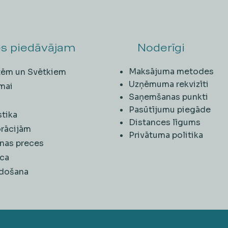
s piedāvājam
Noderīgi
Maksājuma metodes
ītēm un Svētkiem
Uzņēmuma rekvizīti
mai
Saņemšanas punkti
i
Pasūtījumu piegāde
stika
Distances līgums
rācijām
Privātuma politika
nas preces
ca
rdošana