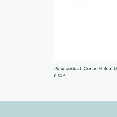
Puķu pods st. Conan H13cm D13
Cena
8,50 €