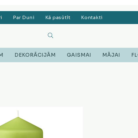
, Lego, Austiņas
ri
Par Duni
Kā pasūtīt
Kontakti
EM
DEKORĀCIJĀM
GAISMAI
MĀJAI
FL