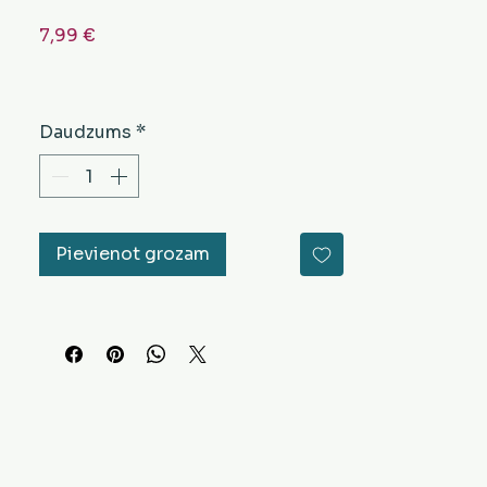
Cena
7,99 €
Daudzums
*
Pievienot grozam