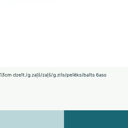
Ātrais skats
cm dzelt./g.zaļš/zaļš/g.zils/pelēks/balts 6ass