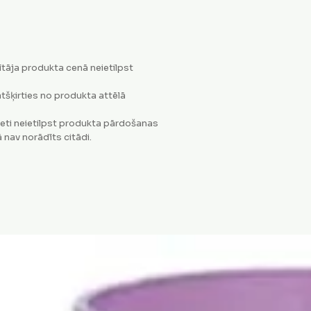
tāja produkta cenā neietilpst
tšķirties no produkta attēlā
eti neietilpst produkta pārdošanas
 nav norādīts citādi.