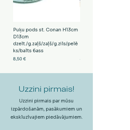
Puķu pods st. Conan H13cm
Puķu pods st. Conan
D13cm
D13cm
dzelt./g.zaļš/zaļš/g.zils/pelē
balts/brūns/pelēks/vi
ks/balts 6ass
zeltens/g.zaļš 6ass
Cena
Cena
8,50 €
8,50 €
Uzzini pirmais!
Uzzini pirmais par mūsu
izpārdošanām, pasākumiem un
ekskluzīvajiem piedāvājumiem.