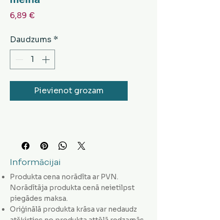
Cena
6,89 €
Daudzums
*
Pievienot grozam
Informācijai
Produkta cena norādīta ar PVN.
Norādītāja produkta cenā neietilpst
piegādes maksa.
Oriģinālā produkta krāsa var nedaudz
atšķirties no produkta attēlā redzamās