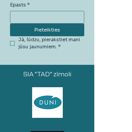
Epasts
*
Pieteikties
Jā, lūdzu, pierakstiet mani 
jūsu jaunumiem.
*
SIA "TAD" zīmoli