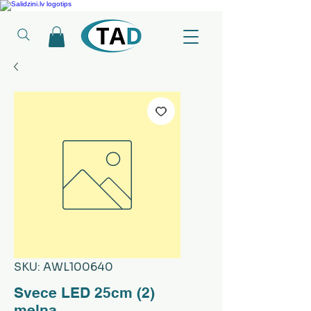
Ledusskapji, Sadzīves tehnika, Smaržas, Operatīvā atmiņa, Putekļu sūcēji
SKU: AWL100640
Svece LED 25cm (2)
melna