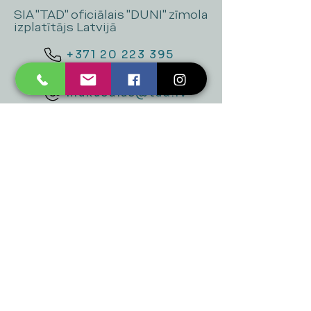
SIA "TAD" oficiālais "DUNI" zīmola
izplatītājs Latvijā
+371 20 223 395
mukusalas@tad.lv
Mēs piedāvājam
Ballītēm un Svētkiem
Gaismai
Mājai
Floristika
Dekorācijām