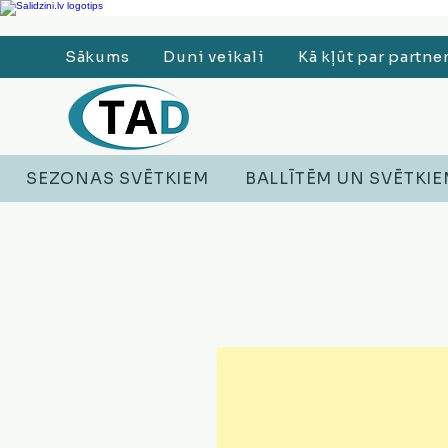
Ledusskapji, Sadzīves tehnika, Smaržas, Operatīvā atmiņa, Putekļu sūcēji
Sākums
Duni veikali
Kā kļūt par partne
SEZONAS SVĒTKIEM
BALLĪTĒM UN SVĒTKI