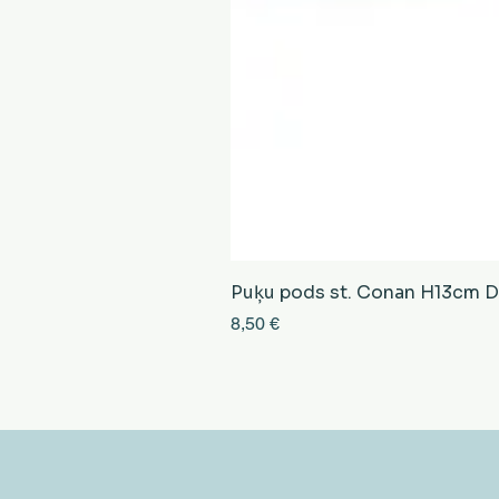
Puķu pods st. Conan H13cm D13
Cena
8,50 €