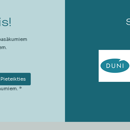
s!
 pasākumiem
em.
Pieteikties
unumiem.
*