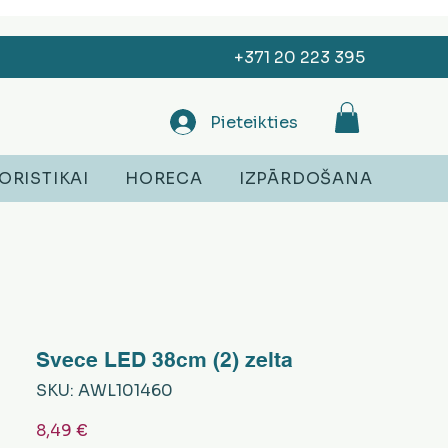
+371 20 223 395
Pieteikties
ORISTIKAI
HORECA
IZPĀRDOŠANA
Svece LED 38cm (2) zelta
SKU: AWL101460
Cena
8,49 €