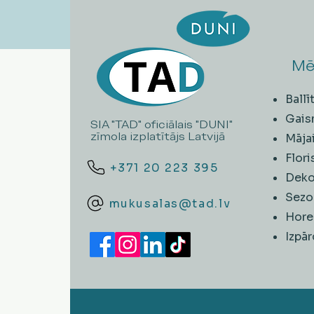
Mē
Ball
Gais
SIA "TAD" oficiālais "DUNI"
zīmola izplatītājs Latvijā
Māja
Flori
+371 20 223 395
Deko
Sezo
mukusalas@tad.lv
Hore
​Izpā