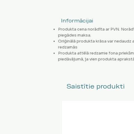
Informācijai
Produkta cena norādīta ar PVN. Norādī
piegādes maksa.
Oriģinālā produkta krāsa var nedaudz a
redzamās
Produkta attēlā redzamie fona priekšm
piedāvājumā, ja vien produkta aprakstā
Saistītie produkti