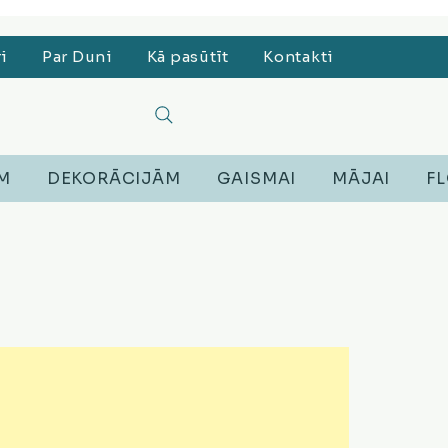
, Lego, Austiņas
ri
Par Duni
Kā pasūtīt
Kontakti
EM
DEKORĀCIJĀM
GAISMAI
MĀJAI
FL