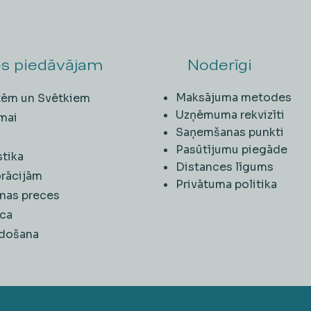
s piedāvājam
Noderīgi
Maksājuma metodes
ītēm un Svētkiem
Uzņēmuma rekvizīti
mai
Saņemšanas punkti
i
Pasūtījumu piegāde
stika
Distances līgums
rācijām
Privātuma politika
nas preces
ca
rdošana