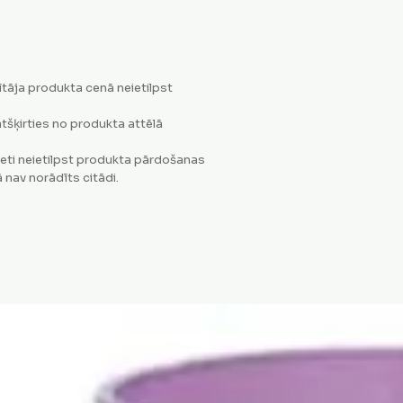
tāja produkta cenā neietilpst
tšķirties no produkta attēlā
eti neietilpst produkta pārdošanas
 nav norādīts citādi.