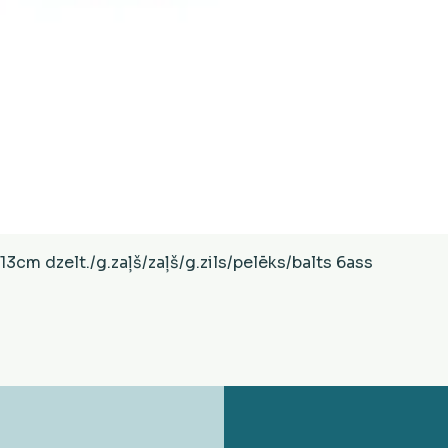
Ātrais skats
cm dzelt./g.zaļš/zaļš/g.zils/pelēks/balts 6ass