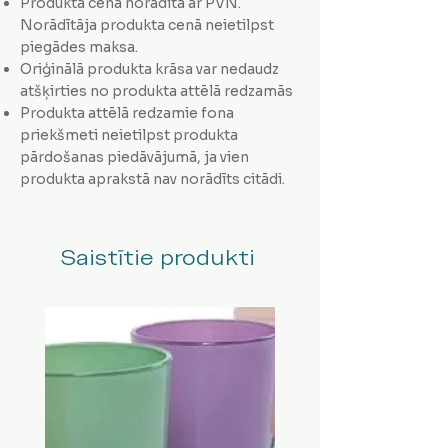
Produkta cena norādīta ar PVN.
Norādītāja produkta cenā neietilpst
piegādes maksa.
Oriģinālā produkta krāsa var nedaudz
atšķirties no produkta attēlā redzamās
Produkta attēlā redzamie fona
priekšmeti neietilpst produkta
pārdošanas piedāvājumā, ja vien
produkta aprakstā nav norādīts citādi.
Saistītie produkti