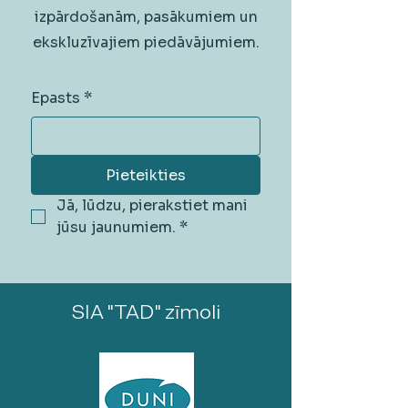
izpārdošanām, pasākumiem un
ekskluzīvajiem piedāvājumiem.
Epasts
*
Pieteikties
Jā, lūdzu, pierakstiet mani 
jūsu jaunumiem.
*
SIA "TAD" zīmoli