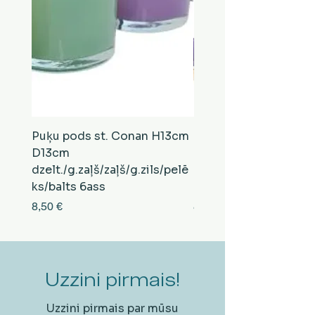
Puķu pods st. Conan H13cm
Puķu pods st. Conan
D13cm
D13cm
dzelt./g.zaļš/zaļš/g.zils/pelē
balts/brūns/pelēks/vi
ks/balts 6ass
zeltens/g.zaļš 6ass
Cena
Cena
8,50 €
8,50 €
Uzzini pirmais!
Uzzini pirmais par mūsu