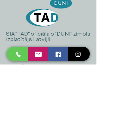
SIA "TAD" oficiālais "DUNI" zīmola
izplatītājs Latvijā
+371 20 223 395
mukusalas@tad.lv
Mēs piedāvājam
Ballītēm un Svētkiem
Gaismai