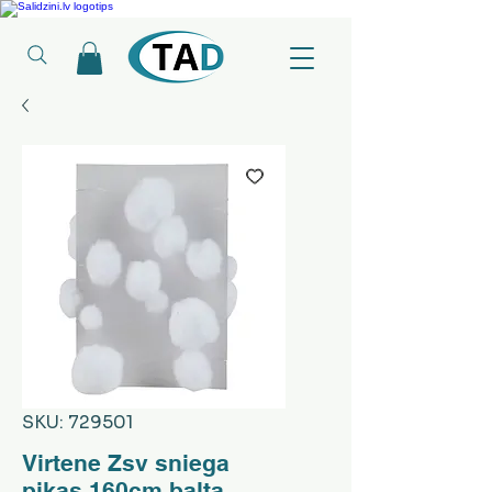
Ledusskapji, Sadzīves tehnika, Smaržas, Operatīvā atmiņa, Putekļu sūcēji
SKU: 729501
Virtene Zsv sniega
pikas 160cm balta