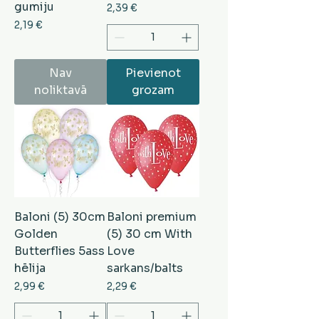
gumiju
Cena
2,39 €
Cena
2,19 €
Nav
Pievienot
noliktavā
grozam
Baloni (5) 30cm
Baloni premium
Golden
(5) 30 cm With
Butterflies 5ass
Love
hēlija
sarkans/balts
Cena
Cena
2,99 €
2,29 €