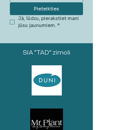
Pieteikties
Jā, lūdzu, pierakstiet mani 
jūsu jaunumiem.
*
SIA "TAD" zīmoli