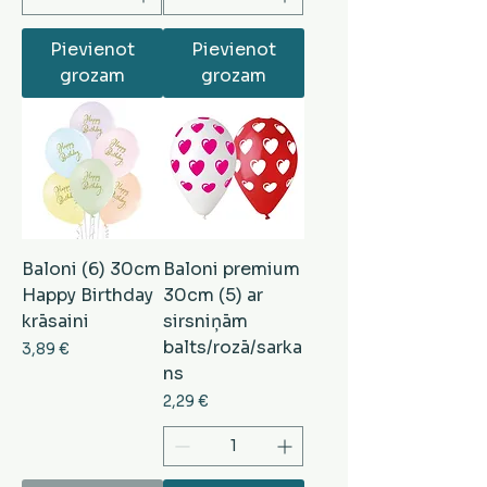
Pievienot
Pievienot
grozam
grozam
Baloni (6) 30cm
Baloni premium
Happy Birthday
30cm (5) ar
krāsaini
sirsniņām
balts/rozā/sarka
Cena
3,89 €
ns
Cena
2,29 €