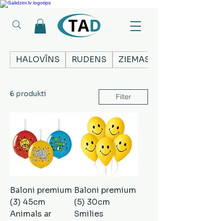
Ledusskapji, Sadzīves tehnika, Smaržas, Operatīvā atmiņa, Putekļu sūcēji
HALOVĪNS
RUDENS
ZIEMASSVĒTKI
6 produkti
Filter
Baloni premium
Baloni premium
(3) 45cm
(5) 30cm
Animals ar
Smilies