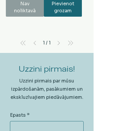
Nav
Pievienot
noliktavā
grozam
1
/
1
Uzzini pirmais!
Uzzini pirmais par mūsu
izpārdošanām, pasākumiem un
ekskluzīvajiem piedāvājumiem.
Epasts
*