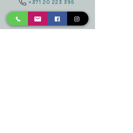
+371 20 223 395
mukusalas@tad.lv
Mēs piedāvājam
Ballītēm un Svētkiem
Gaismai
Mājai
Floristika
Dekorācijām
Sezonas preces
Horeca
​Izpārdošana