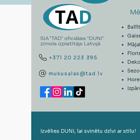
Mē
Ball
Gais
SIA "TAD" oficiālais "DUNI"
zīmola izplatītājs Latvijā
Māja
Flori
+371 20 223 395
Deko
Sezo
mukusalas@tad.lv
Hore
​Izpā
Izvēlies DUNI, lai svinētu dzīvi ar stilu!