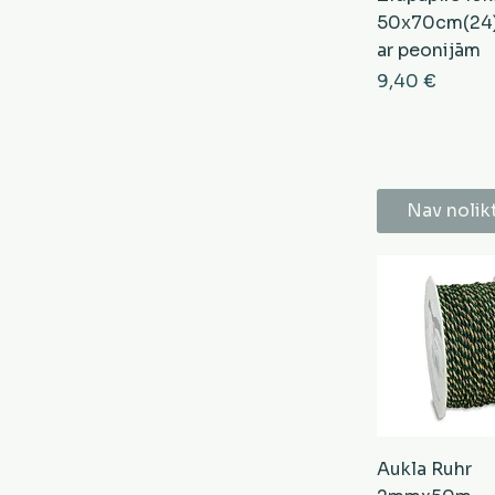
50x70cm(24)
ar peonijām
Cena
9,40 €
Nav nolik
Aukla Ruhr