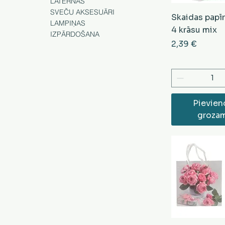
LATERNAS
SVEČU AKSESUĀRI
Skaidas papī
LAMPIŅAS
4 krāsu mix
IZPĀRDOŠANA
Cena
2,39 €
Pievien
groza