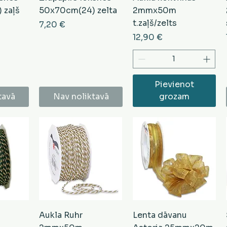
 zaļš
50x70cm(24) zelta
2mmx50m
t.zaļš/zelts
Cena
7,20 €
Cena
12,90 €
Pievienot
tavā
Nav noliktavā
grozam
Aukla Ruhr
Lenta dāvanu