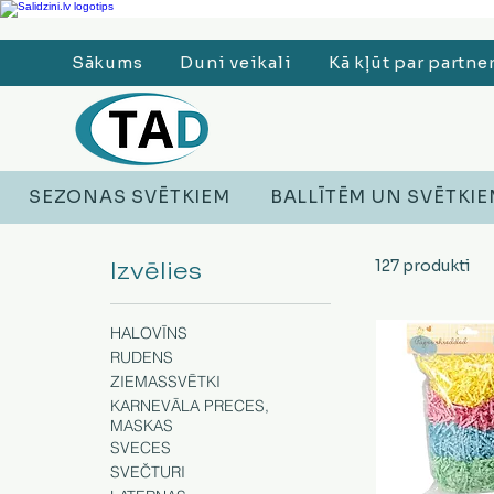
Ledusskapji, Sadzīves tehnika, Smaržas, Operatīvā atmiņa, Putekļu sūcēji
Sākums
Duni veikali
Kā kļūt par partne
SEZONAS SVĒTKIEM
BALLĪTĒM UN SVĒTKI
Izvēlies
127 produkti
HALOVĪNS
RUDENS
ZIEMASSVĒTKI
KARNEVĀLA PRECES,
MASKAS
SVECES
SVEČTURI