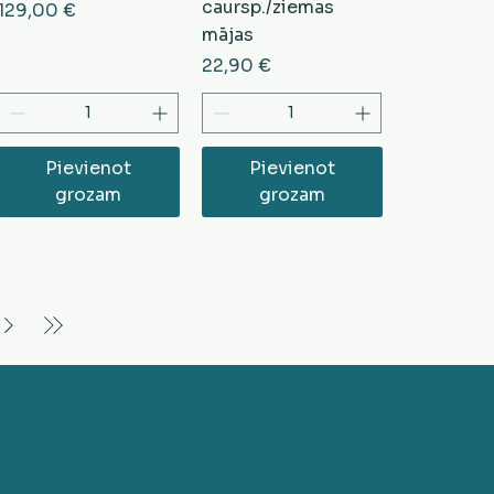
caursp./ziemas
Cena
129,00 €
mājas
Cena
22,90 €
Pievienot
Pievienot
grozam
grozam