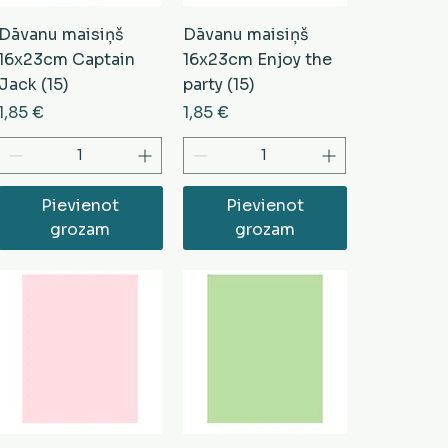
Dāvanu maisiņš
Dāvanu maisiņš
16x23cm Captain
16x23cm Enjoy the
Jack (15)
party (15)
Cena
Cena
1,85 €
1,85 €
Pievienot
Pievienot
grozam
grozam