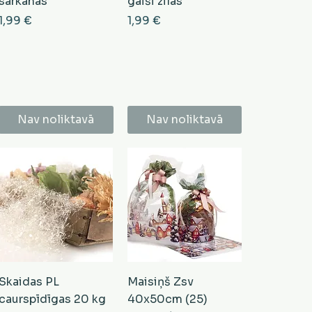
sarkanas
gaiši zilas
Cena
Cena
1,99 €
1,99 €
Nav noliktavā
Nav noliktavā
Skaidas PL
Maisiņš Zsv
caurspīdīgas 20 kg
40x50cm (25)