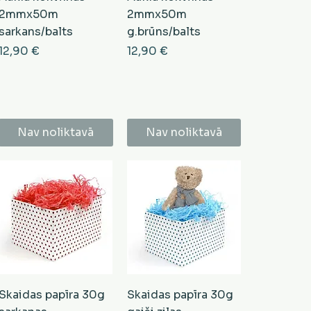
2mmx50m
2mmx50m
sarkans/balts
g.brūns/balts
Cena
Cena
12,90 €
12,90 €
Nav noliktavā
Nav noliktavā
Skaidas papīra 30g
Skaidas papīra 30g