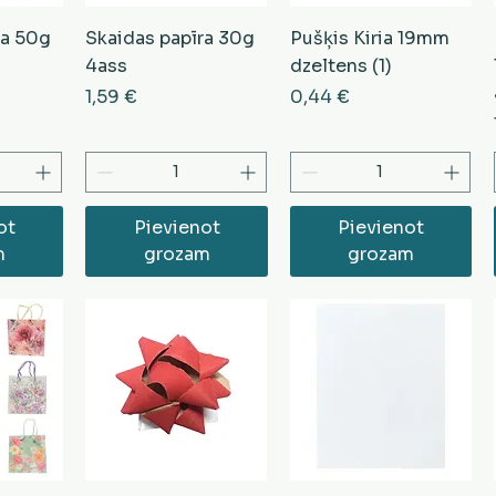
ra 50g
Skaidas papīra 30g
Pušķis Kiria 19mm
4ass
dzeltens (1)
Cena
Cena
1,59 €
0,44 €
ot
Pievienot
Pievienot
m
grozam
grozam