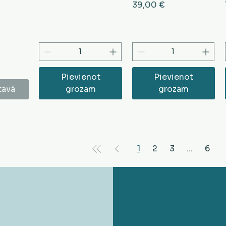
Cena
39,00 €
Pievienot
Pievienot
tavā
grozam
grozam
1
2
3
...
6