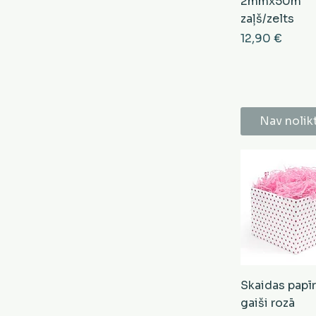
2mmx50m
zaļš/zelts
Cena
12,90 €
Nav nolik
Skaidas papī
gaiši rozā