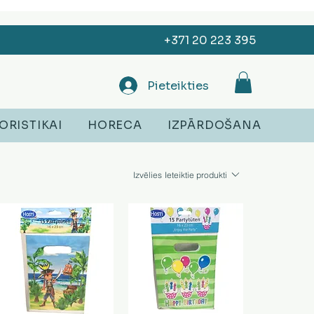
+371 20 223 395
Pieteikties
ORISTIKAI
HORECA
IZPĀRDOŠANA
Izvēlies
Ieteiktie produkti