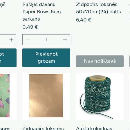
iņš
Pušķis dāvanu
Zīdpapīrs loksnēs
Paper Bows 5cm
50x70cm(24) balts
sarkans
Cena
6,40 €
Cena
0,49 €
ot
Pievienot
m
grozam
Nav noliktavā
ksnēs
Zīdpapīrs loksnēs
Aukla kokvilnas