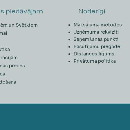
s piedāvājam
Noderīgi
Maksājuma metodes
ītēm un Svētkiem
Uzņēmuma rekvizīti
mai
Saņemšanas punkti
i
Pasūtījumu piegāde
stika
Distances līgums
rācijām
Privātuma politika
nas preces
ca
rdošana