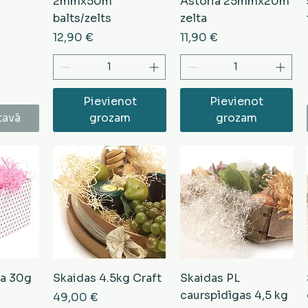
2mmx50m
Astoria 25mmx20m
balts/zelts
zelta
Cena
Cena
12,90 €
11,90 €
Pievienot
Pievienot
tavā
grozam
grozam
ra 30g
Skaidas 4.5kg Craft
Skaidas PL
caurspīdīgas 4,5 kg
Cena
49,00 €