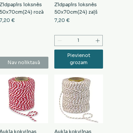
Zīdpapīrs loksnēs
Zīdpapīrs loksnēs
50x70cm(24) rozā
50x70cm(24) zaļš
Cena
Cena
7,20 €
7,20 €
Pievienot
Nav noliktavā
grozam
Aukla kokvilnas
Aukla kokvilnas