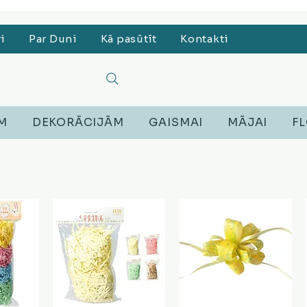
, Lego, Austiņas
ri
Par Duni
Kā pasūtīt
Kontakti
EM
DEKORĀCIJĀM
GAISMAI
MĀJAI
FL