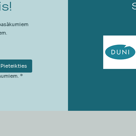
s!
 pasākumiem
em.
Pieteikties
unumiem.
*