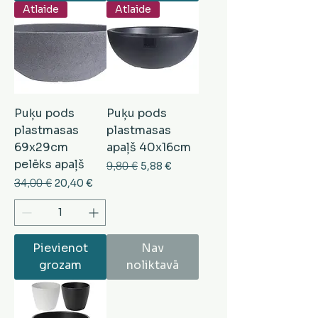
Atlaide
Atlaide
Puķu pods
Puķu pods
plastmasas
plastmasas
69x29cm
apaļš 40x16cm
pelēks apaļš
Parastā cena
9,80 €
Izpārdošanas cena
5,88 €
Parastā cena
34,00 €
Izpārdošanas cena
20,40 €
Pievienot
Nav
grozam
noliktavā