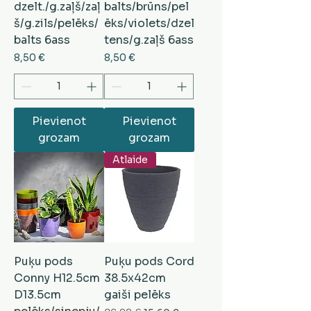
dzelt./g.zaļš/zaļ
balts/brūns/pel
š/g.zils/pelēks/
ēks/violets/dzel
balts 6ass
tens/g.zaļš 6ass
Cena
Cena
8,50 €
8,50 €
Pievienot
Pievienot
grozam
grozam
Atlaide
Puķu pods
Puķu pods Cord
Conny H12.5cm
38.5x42cm
D13.5cm
gaiši pelēks