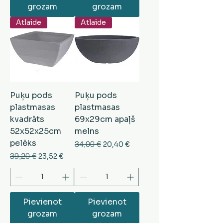
grozam
grozam
Atlaide
Atlaide
Puķu pods
Puķu pods
plastmasas
plastmasas
kvadrāts
69x29cm apaļš
52x52x25cm
melns
pelēks
Parastā cena
34,00 €
Izpārdošanas cena
20,40 €
Parastā cena
39,20 €
Izpārdošanas cena
23,52 €
Pievienot
Pievienot
grozam
grozam