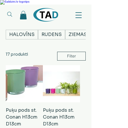
Ledusskapji, Sadzīves tehnika, Smaržas, Operatīvā atmiņa, Putekļu sūcēji
HALOVĪNS
RUDENS
ZIEMASSVĒTKI
17 produkti
Filter
Puķu pods st.
Puķu pods st.
Conan H13cm
Conan H13cm
D13cm
D13cm