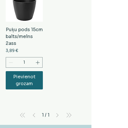
Puķu pods 15cm
balts/melns
2ass
Cena
3,89 €
Pievienot
grozam
1
/
1