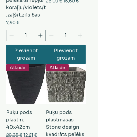
pelēks/sinepju/
Parastā cena
26,00 €
Izpārdošanas cena
15,60 €
koraļļu/violets/t
.zaļš/t.zils 6as
Cena
7,90 €
Pievienot
Pievienot
grozam
grozam
Atlaide
Atlaide
Puķu pods
Puķu pods
plastm.
plastmasas
40x42cm
Stone design
kvadrāts pelēks
Parastā cena
20,35 €
Izpārdošanas cena
12,21 €