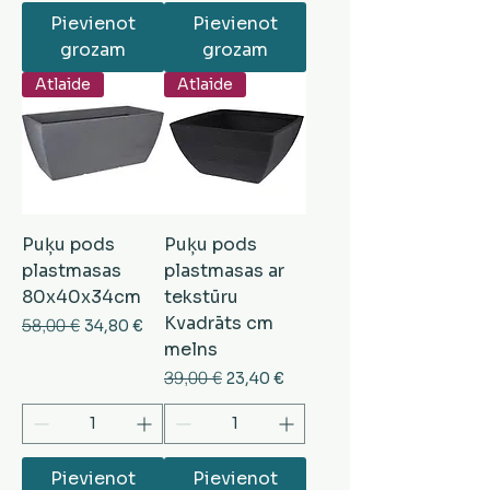
Pievienot
Pievienot
grozam
grozam
Atlaide
Atlaide
Puķu pods
Puķu pods
plastmasas
plastmasas ar
80x40x34cm
tekstūru
Kvadrāts cm
Parastā cena
58,00 €
Izpārdošanas cena
34,80 €
melns
Parastā cena
39,00 €
Izpārdošanas cena
23,40 €
Pievienot
Pievienot