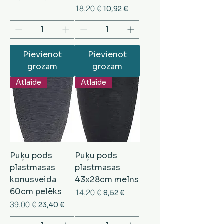
Parastā cena
18,20 €
Izpārdošanas cena
10,92 €
Pievienot
Pievienot
grozam
grozam
Atlaide
Atlaide
Puķu pods
Puķu pods
plastmasas
plastmasas
konusveida
43x28cm melns
60cm pelēks
Parastā cena
14,20 €
Izpārdošanas cena
8,52 €
Parastā cena
39,00 €
Izpārdošanas cena
23,40 €