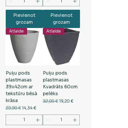
Pievienot
Pievienot
grozam
grozam
Atlaide
Atlaide
Puķu pods
Puķu pods
plastmasas
plastmasas
39x42cm ar
Kvadrāts 60cm
tekstūru bēsā
pelēks
krāsa
Parastā cena
32,00 €
Izpārdošanas cena
19,20 €
Parastā cena
23,90 €
Izpārdošanas cena
14,34 €