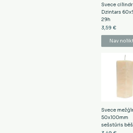
Svece cilindr
Dzintars 60
29h
Cena
3,59 €
Nav nolik
Svece mežģī
50x100mm
sešstūris bē
Cena