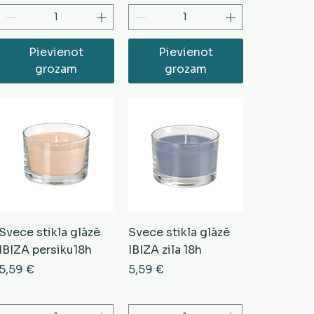
Pievienot
Pievienot
grozam
grozam
Svece stikla glāzē
Svece stikla glāzē
IBIZA persiku18h
IBIZA zila 18h
Cena
Cena
5,59 €
5,59 €