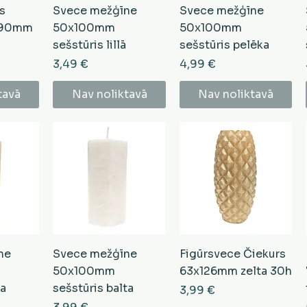
s
Svece mežģīne
Svece mežģīne
x90mm
50x100mm
50x100mm
sešstūris lillā
sešstūris pelēka
Cena
Cena
3,49 €
4,99 €
tavā
Nav noliktavā
Nav noliktavā
ne
Svece mežģīne
Figūrsvece Čiekurs
50x100mm
63x126mm zelta 30h
ša
sešstūris balta
Cena
3,99 €
Cena