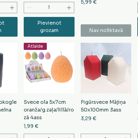
Cena
5,99 €
ot
Pievienot
m
grozam
Nav noliktavā
Atlaide
Kokogle
Svece ola 5x7cm
Figūrsvece Mājiņa
elna
oranža/g.zaļa/lillā/ro
50x100mm 3ass
zā 4ass
Cena
3,29 €
Cena
1,99 €