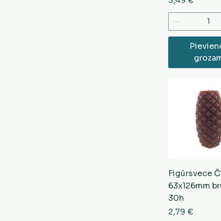
3,49 €
Pievien
groza
Figūrsvece Č
63x126mm br
30h
Cena
2,79 €