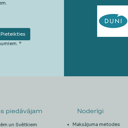
em.
Pieteikties
unumiem.
*
s piedāvājam
Noderīgi
Maksājuma metodes
ītēm un Svētkiem