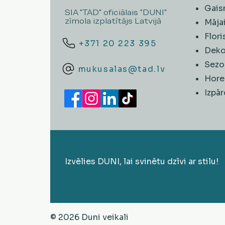
Gais
SIA "TAD" oficiālais "DUNI"
zīmola izplatītājs Latvijā
Māja
Flori
+371 20 223 395
Deko
Sezo
mukusalas@tad.lv
Hore
​Izpā
Izvēlies DUNI, lai svinētu dzīvi ar stilu!
© 2026 Duni veikali