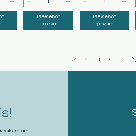
ot
Pievienot
Pievienot
m
grozam
grozam
1
2
s!
 pasākumiem