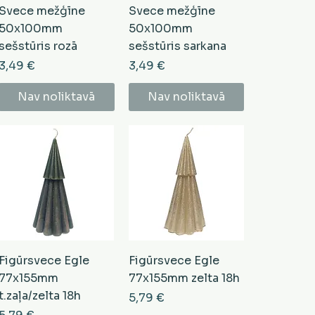
Svece mežģīne
Svece mežģīne
50x100mm
50x100mm
sešstūris rozā
sešstūris sarkana
Cena
Cena
3,49 €
3,49 €
Nav noliktavā
Nav noliktavā
Figūrsvece Egle
Figūrsvece Egle
77x155mm
77x155mm zelta 18h
t.zaļa/zelta 18h
Cena
5,79 €
Cena