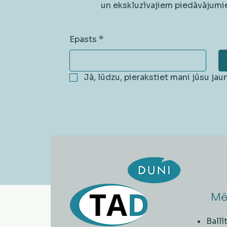
un ekskluzīvajiem piedāvājumi
Epasts
*
Jā, lūdzu, pierakstiet mani jūsu ja
Mē
Ball