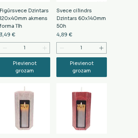
Figūrsvece Dzintars
Svece cilindrs
120x40mm akmens
Dzintars 60x140mm
forma 11h
50h
Cena
Cena
3,49 €
4,89 €
Pievienot
Pievienot
grozam
grozam