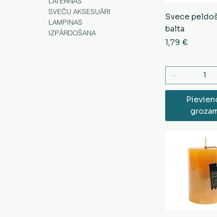
LATERNAS
SVEČU AKSESUĀRI
Svece peldo
LAMPIŅAS
balta
IZPĀRDOŠANA
Cena
1,79 €
Pievien
groza