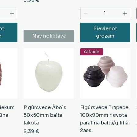
3,99 €
ot
Pievienot
m
Nav noliktavā
grozam
Atlaide
iekurs
Figūrsvece Ābols
Figūrsvece Trapece
ūna
50x50mm balta
100x90mm rievota
lakota
parafīna balta/g.lillā
2ass
Cena
2,39 €