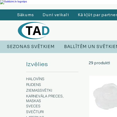
Ledusskapji, Sadzīves tehnika, Smaržas, Operatīvā atmiņa, Putekļu sūcēji
Sākums
Duni veikali
Kā kļūt par partne
SEZONAS SVĒTKIEM
BALLĪTĒM UN SVĒTKI
Izvēlies
29 produkti
HALOVĪNS
RUDENS
ZIEMASSVĒTKI
KARNEVĀLA PRECES,
MASKAS
SVECES
SVEČTURI