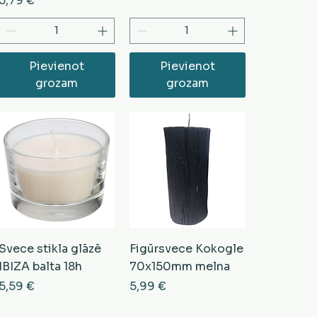
5,79 €
Pievienot
Pievienot
grozam
grozam
Svece stikla glāzē
Figūrsvece Kokogle
IBIZA balta 18h
70x150mm melna
Cena
Cena
5,59 €
5,99 €