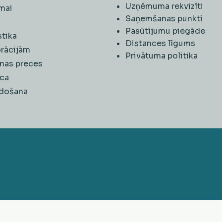
Uzņēmuma rekvizīti
mai
Saņemšanas punkti
i
Pasūtījumu piegāde
stika
Distances līgums
rācijām
Privātuma politika
nas preces
ca
rdošana