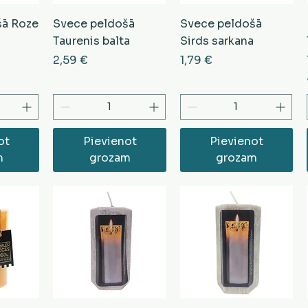
šā Roze
Svece peldošā
Svece peldošā
Taurenis balta
Sirds sarkana
Cena
Cena
2,59 €
1,79 €
ot
Pievienot
Pievienot
m
grozam
grozam