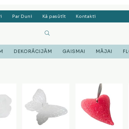
, Lego, Austiņas
ri
Par Duni
Kā pasūtīt
Kontakti
EM
DEKORĀCIJĀM
GAISMAI
MĀJAI
FL