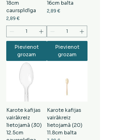
18cm
16cm balta
caurspīdīga
Cena
2,89 €
Cena
2,89 €
Pievienot
Pievienot
grozam
grozam
Karote kafijas
Karote kafijas
vairākreiz
vairākreiz
lietojamā (30)
lietojamā (20)
12.5cm
11.8cm balta