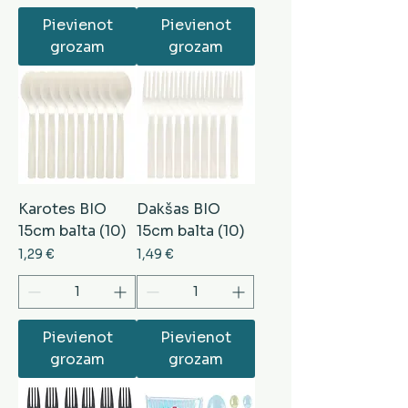
Pievienot
Pievienot
grozam
grozam
Karotes BIO
Dakšas BIO
15cm balta (10)
15cm balta (10)
Cena
Cena
1,29 €
1,49 €
Pievienot
Pievienot
grozam
grozam