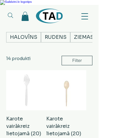
Ledusskapji, Sadzīves tehnika, Smaržas, Operatīvā atmiņa, Putekļu sūcēji
HALOVĪNS
RUDENS
ZIEMASSVĒTKI
14 produkti
Filter
Karote
Karote
vairākreiz
vairākreiz
lietojamā (20)
lietojamā (20)