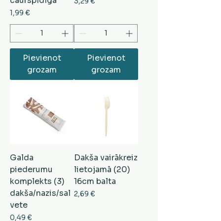
caurspīdīga
Cena
3,29 €
Cena
1,99 €
Pievienot
Pievienot
grozam
grozam
Galda
Dakša vairākreiz
piederumu
lietojamā (20)
komplekts (3)
16cm balta
dakša/nazis/sal
Cena
2,69 €
vete
Cena
0,49 €