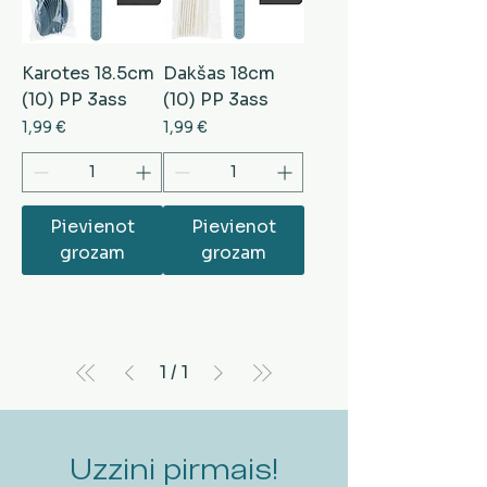
Karotes 18.5cm
Dakšas 18cm
(10) PP 3ass
(10) PP 3ass
Cena
Cena
1,99 €
1,99 €
Pievienot
Pievienot
grozam
grozam
1
/
1
Uzzini pirmais!