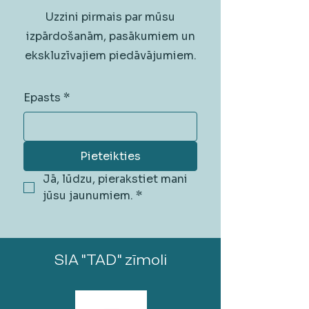
Uzzini pirmais par mūsu
izpārdošanām, pasākumiem un
ekskluzīvajiem piedāvājumiem.
Epasts
*
Pieteikties
Jā, lūdzu, pierakstiet mani 
jūsu jaunumiem.
*
SIA "TAD" zīmoli