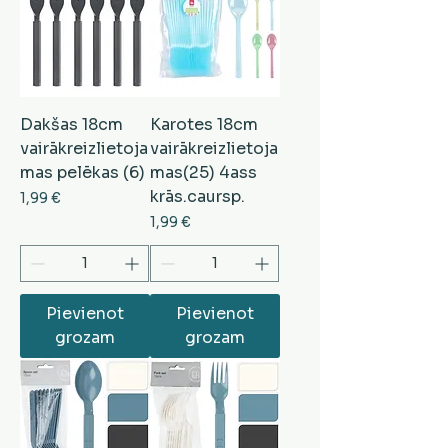
Dakšas 18cm
Karotes 18cm
vairākreizlietoja
vairākreizlietoja
mas pelēkas (6)
mas(25) 4ass
krās.caursp.
Cena
1,99 €
Cena
1,99 €
Pievienot
Pievienot
grozam
grozam