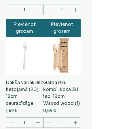
Pievienot
Pievienot
grozam
grozam
Dakša vairākreiz
Galda rīku
lietojamā (20)
kompl. koka 3/1
18cm
iep. 19cm
caurspīdīga
Waxed wood (1)
Cena
Cena
1,69 €
0,69 €