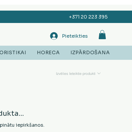
+371 20 223 395
Pieteikties
ORISTIKAI
HORECA
IZPĀRDOŠANA
Izvēlies
Ieteiktie produkti
dukta...
rpinātu iepirkšanos.