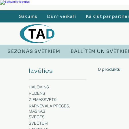
Ledusskapji, Sadzīves tehnika, Smaržas, Operatīvā atmiņa, Putekļu sūcēji
Sākums
Duni veikali
Kā kļūt par partne
SEZONAS SVĒTKIEM
BALLĪTĒM UN SVĒTKI
Izvēlies
0 produktu
HALOVĪNS
RUDENS
ZIEMASSVĒTKI
KARNEVĀLA PRECES,
MASKAS
SVECES
SVEČTURI