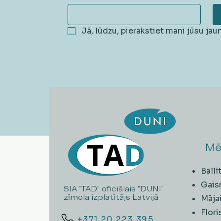
Jā, lūdzu, pierakstiet mani jūsu ja
Mē
Ball
Gais
SIA "TAD" oficiālais "DUNI"
zīmola izplatītājs Latvijā
Māja
Flori
+371 20 223 395