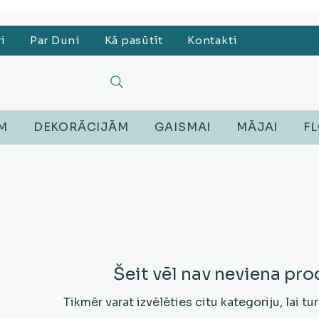
, Lego, Austiņas
ri
Par Duni
Kā pasūtīt
Kontakti
EM
DEKORĀCIJĀM
GAISMAI
MĀJAI
FL
Šeit vēl nav neviena pro
Tikmēr varat izvēlēties citu kategoriju, lai tu