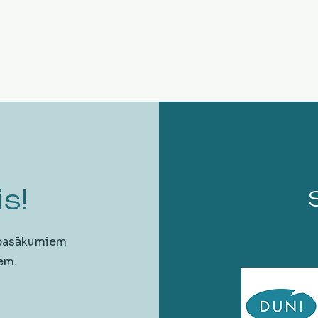
s!
 pasākumiem
em.