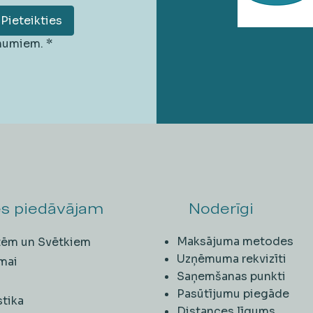
Pieteikties
unumiem.
*
s piedāvājam
Noderīgi
Maksājuma metodes
ītēm un Svētkiem
Uzņēmuma rekvizīti
mai
Saņemšanas punkti
i
Pasūtījumu piegāde
stika
Distances līgums