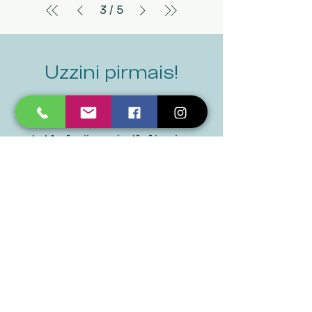
3
/
5
Uzzini pirmais!
Uzzini pirmais par mūsu
izpārdošanām, pasākumiem un
ekskluzīvajiem piedāvājumiem.
Epasts
*
Pieteikties
Jā, lūdzu, pierakstiet mani 
jūsu jaunumiem.
*