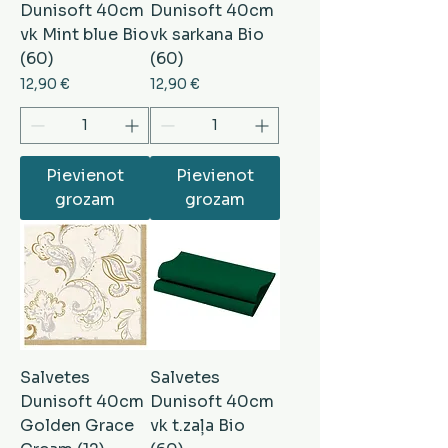
Dunisoft 40cm
Dunisoft 40cm
vk Mint blue Bio
vk sarkana Bio
(60)
(60)
Cena
Cena
12,90 €
12,90 €
Pievienot
Pievienot
grozam
grozam
Salvetes
Salvetes
Dunisoft 40cm
Dunisoft 40cm
Golden Grace
vk t.zaļa Bio