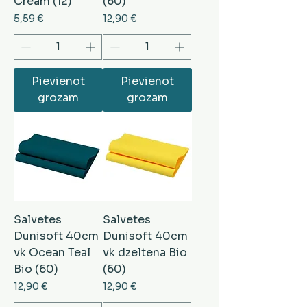
Cream (12)
(60)
Cena
Cena
5,59 €
12,90 €
Pievienot
Pievienot
grozam
grozam
Salvetes
Salvetes
Dunisoft 40cm
Dunisoft 40cm
vk Ocean Teal
vk dzeltena Bio
Bio (60)
(60)
Cena
Cena
12,90 €
12,90 €