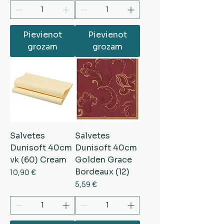
Pievienot
Pievienot
grozam
grozam
Salvetes
Salvetes
Dunisoft 40cm
Dunisoft 40cm
vk (60) Cream
Golden Grace
Bordeaux (12)
Cena
10,90 €
Cena
5,59 €