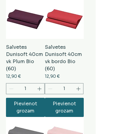
Salvetes
Salvetes
Dunisoft 40cm
Dunisoft 40cm
vk Plum Bio
vk bordo Bio
(60)
(60)
Cena
Cena
12,90 €
12,90 €
Pievienot
Pievienot
grozam
grozam