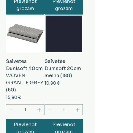
Pievienot
Pievienot
grozam
grozam
Salvetes
Salvetes
Dunisoft 40cm
Dunisoft 20cm
WOVEN
melna (180)
GRANITE GREY
Cena
10,90 €
(60)
Cena
15,90 €
Pievienot
Pievienot
grozam
grozam