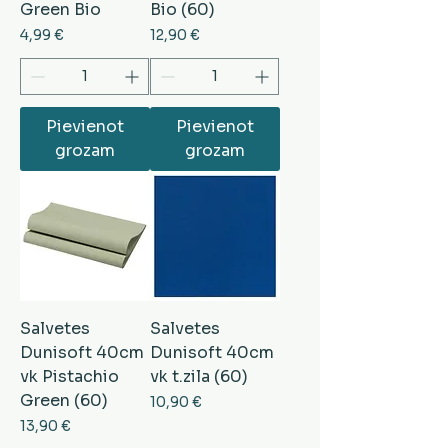
Green Bio
Bio (60)
Cena
Cena
4,99 €
12,90 €
Pievienot
Pievienot
grozam
grozam
Salvetes
Salvetes
Dunisoft 40cm
Dunisoft 40cm
vk Pistachio
vk t.zila (60)
Green (60)
Cena
10,90 €
Cena
13,90 €