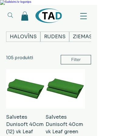
Ledusskapji, Sadzīves tehnika, Smaržas, Operatīvā atmiņa, Putekļu sūcēji
HALOVĪNS
RUDENS
ZIEMASSVĒTKI
105 produkti
Filter
Salvetes
Salvetes
Dunisoft 40cm
Dunisoft 40cm
(12) vk Leaf
vk Leaf green