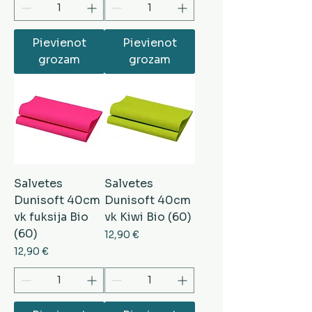
Pievienot
Pievienot
grozam
grozam
Salvetes
Salvetes
Dunisoft 40cm
Dunisoft 40cm
vk fuksija Bio
vk Kiwi Bio (60)
(60)
Cena
12,90 €
Cena
12,90 €