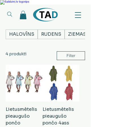
Ledusskapji, Sadzīves tehnika, Smaržas, Operatīvā atmiņa, Putekļu sūcēji
HALOVĪNS
RUDENS
ZIEMASSVĒTKI
4 produkti
Filter
Lietusmētelis
Lietusmētelis
pieaugušo
pieaugušo
pončo
pončo 4ass