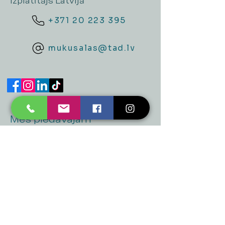
izplatītājs Latvijā
+371 20 223 395
mukusalas@tad.lv
Mēs piedāvājam
Ballītēm un Svētkiem
Gaismai
Mājai
Floristika
Dekorācijām
Sezonas preces
Horeca