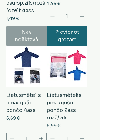
caursp.zils/rozā
Cena
4,99 €
/dzelt.4ass
Cena
1,49 €
Nav
Pievienot
noliktavā
grozam
Lietusmētelis
Lietusmētelis
pieaugušo
pieaugušo
pončo 4ass
pončo 2ass
rozā/zils
Cena
5,69 €
Cena
5,99 €