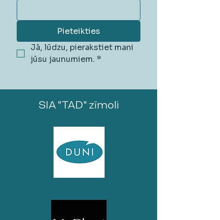
Pieteikties
Jā, lūdzu, pierakstiet mani 
jūsu jaunumiem.
*
SIA "TAD" zīmoli