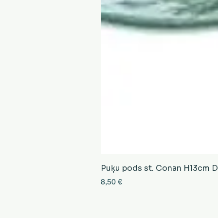
Puķu pods st. Conan H13cm D13
Cena
8,50 €