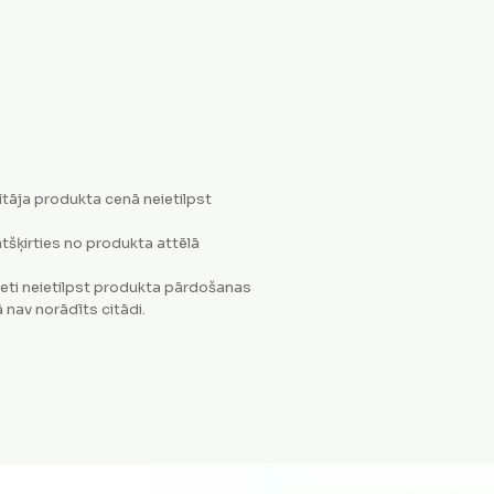
tāja produkta cenā neietilpst
tšķirties no produkta attēlā
eti neietilpst produkta pārdošanas
 nav norādīts citādi.