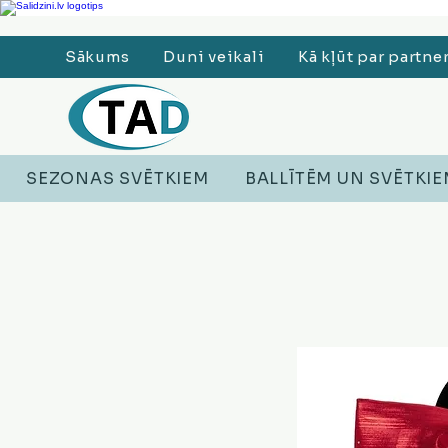
Ledusskapji, Sadzīves tehnika, Smaržas, Operatīvā atmiņa, Putekļu sūcēji
Sākums
Duni veikali
Kā kļūt par partne
SEZONAS SVĒTKIEM
BALLĪTĒM UN SVĒTKI