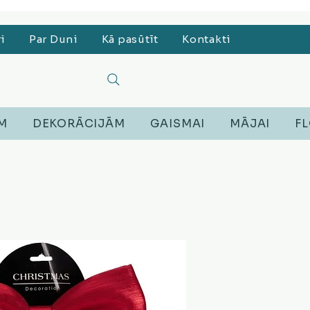
, Lego, Austiņas
ri
Par Duni
Kā pasūtīt
Kontakti
EM
DEKORĀCIJĀM
GAISMAI
MĀJAI
FL