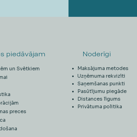
s piedāvājam
Noderīgi
Maksājuma metodes
ītēm un Svētkiem
Uzņēmuma rekvizīti
mai
Saņemšanas punkti
i
Pasūtījumu piegāde
stika
Distances līgums
rācijām
Privātuma politika
nas preces
ca
rdošana