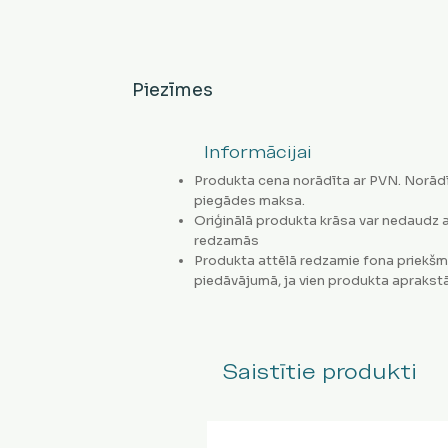
Piezīmes
Informācijai
Produkta cena norādīta ar PVN. Norādī
piegādes maksa.
Oriģinālā produkta krāsa var nedaudz a
redzamās
Produkta attēlā redzamie fona priekšm
piedāvājumā, ja vien produkta aprakstā
Saistītie produkti