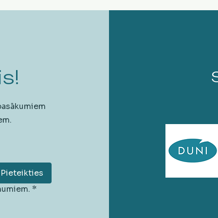
s!
 pasākumiem
em.
Pieteikties
unumiem.
*