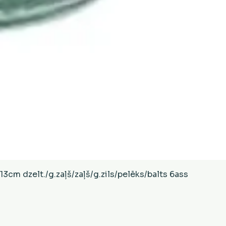
Ātrais skats
cm dzelt./g.zaļš/zaļš/g.zils/pelēks/balts 6ass