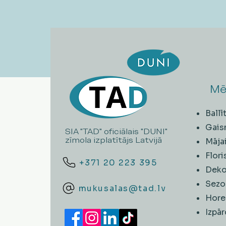
Mē
Ball
Gais
SIA "TAD" oficiālais "DUNI"
zīmola izplatītājs Latvijā
Māja
Flori
+371 20 223 395
Deko
Sezo
mukusalas@tad.lv
Hore
​Izpā