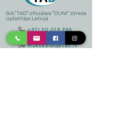
SIA "TAD" oficiālais "DUNI" zīmola
izplatītājs Latvijā
+371 20 223 395
mukusalas@tad.lv
Mēs piedāvājam
Ballītēm un Svētkiem
Gaismai
Mājai
Floristika
Dekorācijām