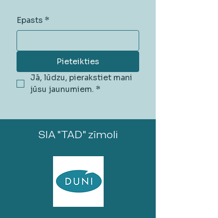
Epasts
*
Pieteikties
Jā, lūdzu, pierakstiet mani 
jūsu jaunumiem.
*
SIA "TAD" zīmoli