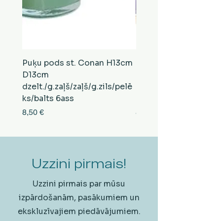
Puķu pods st. Conan H13cm
Puķu pods st. Conan
D13cm
D13cm
dzelt./g.zaļš/zaļš/g.zils/pelē
balts/brūns/pelēks/vi
ks/balts 6ass
zeltens/g.zaļš 6ass
Cena
Cena
8,50 €
8,50 €
Uzzini pirmais!
Uzzini pirmais par mūsu
izpārdošanām, pasākumiem un
ekskluzīvajiem piedāvājumiem.