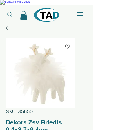
Ledusskapji, Sadzīves tehnika, Smaržas, Operatīvā atmiņa, Putekļu sūcēji
SKU: 35650
Dekors Zsv Briedis
6.4x3.7x9.4cm