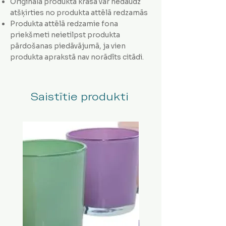
Oriģinālā produkta krāsa var nedaudz
atšķirties no produkta attēlā redzamās
Produkta attēlā redzamie fona
priekšmeti neietilpst produkta
pārdošanas piedāvājumā, ja vien
produkta aprakstā nav norādīts citādi.
Saistītie produkti