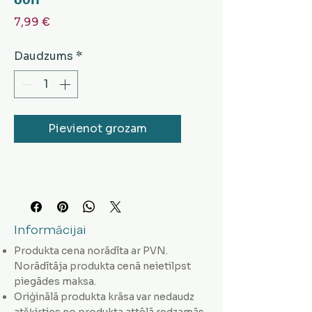
Cena
7,99 €
Daudzums
*
Pievienot grozam
Informācijai
Produkta cena norādīta ar PVN.
Norādītāja produkta cenā neietilpst
piegādes maksa.
Oriģinālā produkta krāsa var nedaudz
atšķirties no produkta attēlā redzamās