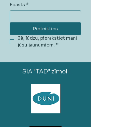
Epasts
*
Pieteikties
Jā, lūdzu, pierakstiet mani 
jūsu jaunumiem.
*
SIA "TAD" zīmoli