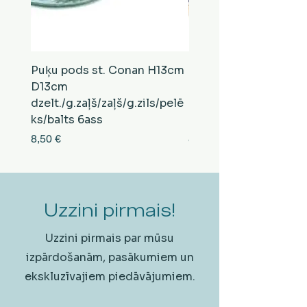
Puķu pods st. Conan H13cm
Puķu pods st. Conan
D13cm
D13cm
dzelt./g.zaļš/zaļš/g.zils/pelē
balts/brūns/pelēks/vi
ks/balts 6ass
zeltens/g.zaļš 6ass
Cena
Cena
8,50 €
8,50 €
Uzzini pirmais!
Uzzini pirmais par mūsu
izpārdošanām, pasākumiem un
ekskluzīvajiem piedāvājumiem.