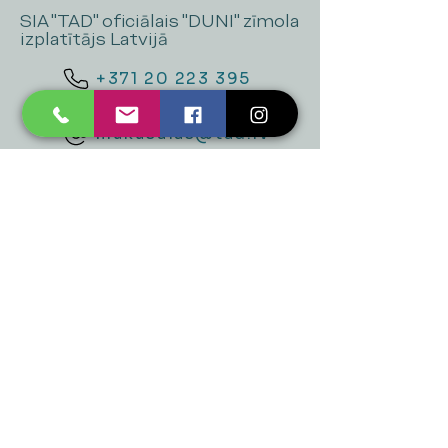
SIA "TAD" oficiālais "DUNI" zīmola
izplatītājs Latvijā
+371 20 223 395
mukusalas@tad.lv
Mēs piedāvājam
Ballītēm un Svētkiem
Gaismai
Mājai
Floristika
Dekorācijām