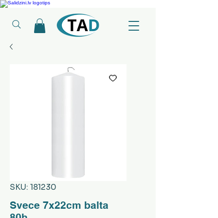
Ledusskapji, Sadzīves tehnika, Smaržas, Operatīvā atmiņa, Putekļu sūcēji
SKU: 181230
Svece 7x22cm balta
80h