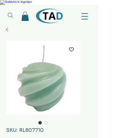
Ledusskapji, Sadzīves tehnika, Smaržas, Operatīvā atmiņa, Putekļu sūcēji
SKU: RL807710