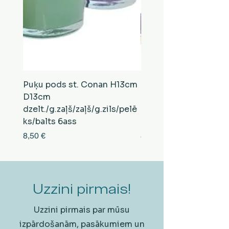
Puķu pods st. Conan H13cm
Puķu pods st. Conan
D13cm
D13cm
dzelt./g.zaļš/zaļš/g.zils/pelē
balts/brūns/pelēks/vi
ks/balts 6ass
zeltens/g.zaļš 6ass
Cena
Cena
8,50 €
8,50 €
Uzzini pirmais!
Uzzini pirmais par mūsu
izpārdošanām, pasākumiem un