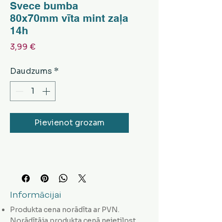
Svece bumba
80x70mm vīta mint zaļa
14h
Cena
3,99 €
Daudzums
*
Pievienot grozam
Informācijai
Produkta cena norādīta ar PVN.
Norādītāja produkta cenā neietilpst