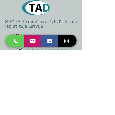
SIA "TAD" oficiālais "DUNI" zīmola
izplatītājs Latvijā
+371 20 223 395
mukusalas@tad.lv
Mēs piedāvājam
Ballītēm un Svētkiem
Gaismai
Mājai