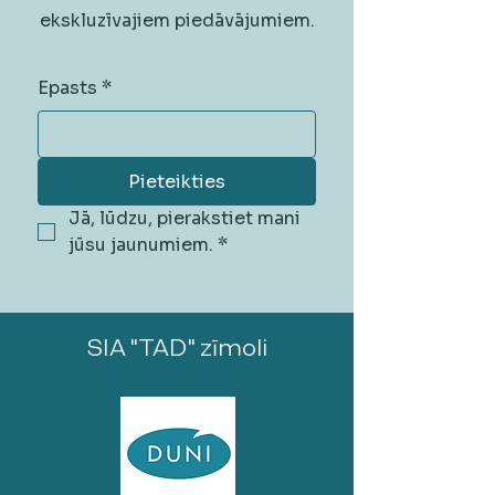
ekskluzīvajiem piedāvājumiem.
Epasts
*
Pieteikties
Jā, lūdzu, pierakstiet mani 
jūsu jaunumiem.
*
SIA "TAD" zīmoli