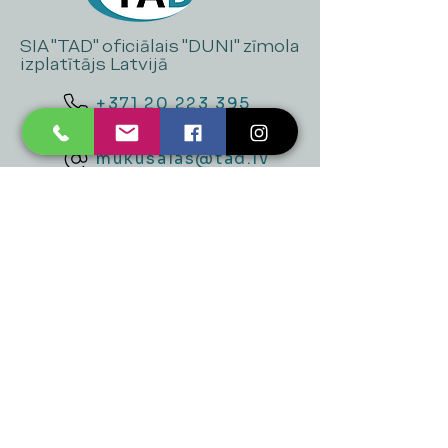
SIA "TAD" oficiālais "DUNI" zīmola
izplatītājs Latvijā
+371 20 223 395
mukusalas@tad.lv
Mēs piedāvājam
Ballītēm un Svētkiem
Gaismai
Mājai
Floristika
Dekorācijām