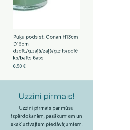
Puķu pods st. Conan H13cm
Puķu pods st. Conan
D13cm
D13cm
dzelt./g.zaļš/zaļš/g.zils/pelē
balts/brūns/pelēks/vi
ks/balts 6ass
zeltens/g.zaļš 6ass
Cena
Cena
8,50 €
8,50 €
Uzzini pirmais!
Uzzini pirmais par mūsu
izpārdošanām, pasākumiem un
ekskluzīvajiem piedāvājumiem.