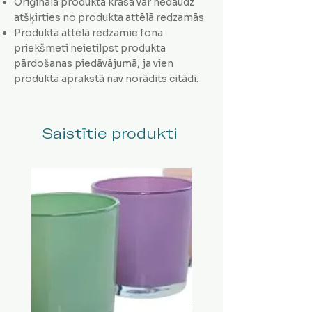
Oriģinālā produkta krāsa var nedaudz
atšķirties no produkta attēlā redzamās
Produkta attēlā redzamie fona
priekšmeti neietilpst produkta
pārdošanas piedāvājumā, ja vien
produkta aprakstā nav norādīts citādi.
Saistītie produkti