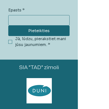
Epasts
*
Pieteikties
Jā, lūdzu, pierakstiet mani 
jūsu jaunumiem.
*
SIA "TAD" zīmoli