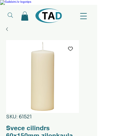
Ledusskapji, Sadzīves tehnika, Smaržas, Operatīvā atmiņa, Putekļu sūcēji
SKU: 61521
Svece cilindrs
60x150mm ziloņkaula