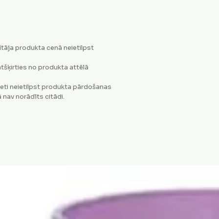
tāja produkta cenā neietilpst
tšķirties no produkta attēlā
eti neietilpst produkta pārdošanas
 nav norādīts citādi.