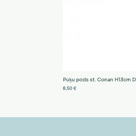
Puķu pods st. Conan H13cm D13
Cena
8,50 €