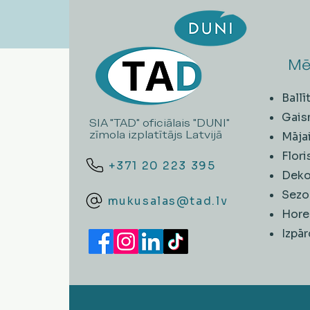
Mē
Ball
Gais
SIA "TAD" oficiālais "DUNI"
zīmola izplatītājs Latvijā
Māja
Flori
+371 20 223 395
Deko
Sezo
mukusalas@tad.lv
Hore
​Izpā