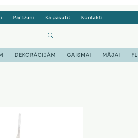
, Lego, Austiņas
ri
Par Duni
Kā pasūtīt
Kontakti
EM
DEKORĀCIJĀM
GAISMAI
MĀJAI
FL