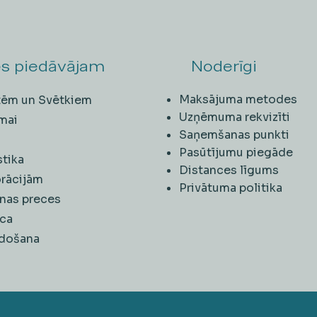
s piedāvājam
Noderīgi
Maksājuma metodes
ītēm un Svētkiem
Uzņēmuma rekvizīti
mai
Saņemšanas punkti
i
Pasūtījumu piegāde
stika
Distances līgums
rācijām
Privātuma politika
nas preces
ca
rdošana