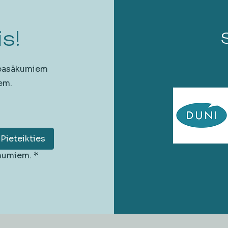
s!
 pasākumiem
em.
Pieteikties
unumiem.
*