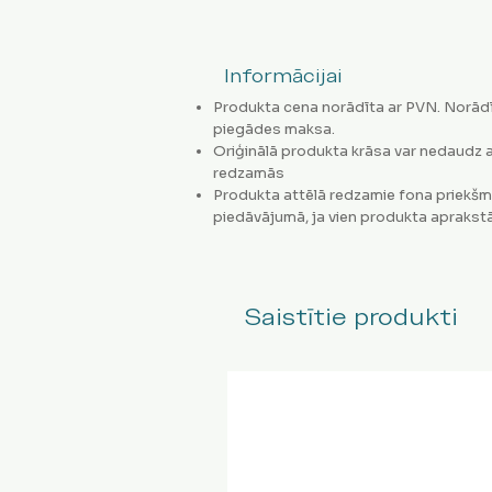
Informācijai
Produkta cena norādīta ar PVN. Norādī
piegādes maksa.
Oriģinālā produkta krāsa var nedaudz a
redzamās
Produkta attēlā redzamie fona priekšm
piedāvājumā, ja vien produkta aprakstā
Saistītie produkti