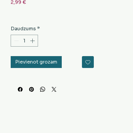
Cena
2,99 €
Daudzums
*
Pievienot grozam