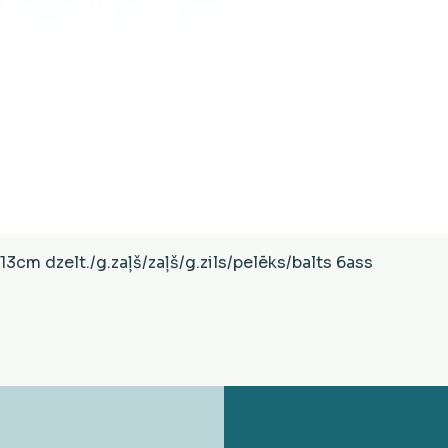
Ātrais skats
cm dzelt./g.zaļš/zaļš/g.zils/pelēks/balts 6ass