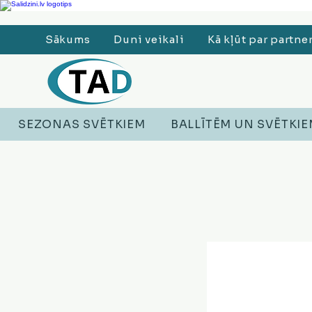
Ledusskapji, Sadzīves tehnika, Smaržas, Operatīvā atmiņa, Putekļu sūcēji
Sākums
Duni veikali
Kā kļūt par partne
SEZONAS SVĒTKIEM
BALLĪTĒM UN SVĒTKI