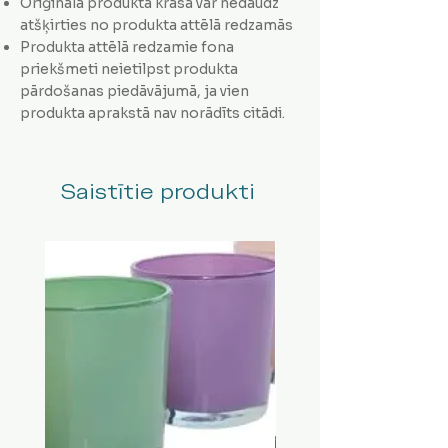
Oriģinālā produkta krāsa var nedaudz
atšķirties no produkta attēlā redzamās
Produkta attēlā redzamie fona
priekšmeti neietilpst produkta
pārdošanas piedāvājumā, ja vien
produkta aprakstā nav norādīts citādi.
Saistītie produkti