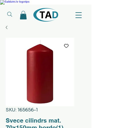
Ledusskapji, Sadzīves tehnika, Smaržas, Operatīvā atmiņa, Putekļu sūcēji
SKU: 165656-1
Svece cilindrs mat.
70x150mm bordo(1)