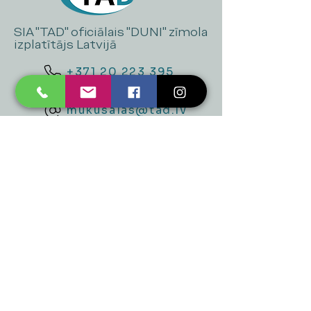
SIA "TAD" oficiālais "DUNI" zīmola
izplatītājs Latvijā
+371 20 223 395
mukusalas@tad.lv
Mēs piedāvājam
Ballītēm un Svētkiem
Gaismai
Mājai
Floristika
Dekorācijām