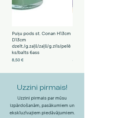
Puķu pods st. Conan H13cm
Puķu pods st. Conan
D13cm
D13cm
dzelt./g.zaļš/zaļš/g.zils/pelē
balts/brūns/pelēks/vi
ks/balts 6ass
zeltens/g.zaļš 6ass
Cena
Cena
8,50 €
8,50 €
Uzzini pirmais!
Uzzini pirmais par mūsu
izpārdošanām, pasākumiem un
ekskluzīvajiem piedāvājumiem.