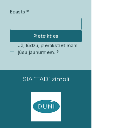
Epasts
*
Pieteikties
Jā, lūdzu, pierakstiet mani 
jūsu jaunumiem.
*
SIA "TAD" zīmoli