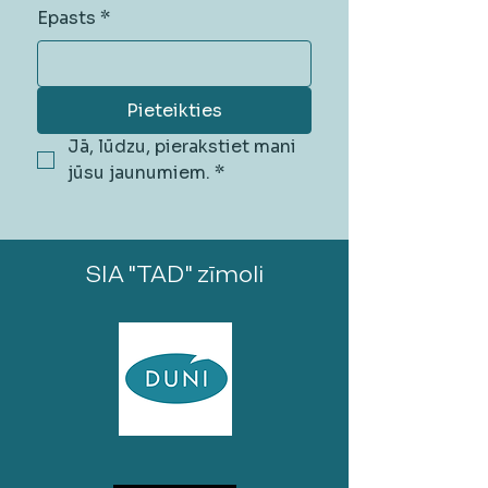
Epasts
*
Pieteikties
Jā, lūdzu, pierakstiet mani 
jūsu jaunumiem.
*
SIA "TAD" zīmoli