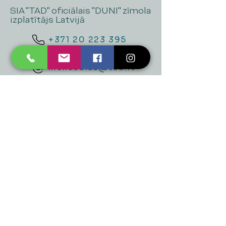
SIA "TAD" oficiālais "DUNI" zīmola
izplatītājs Latvijā
+371 20 223 395
mukusalas@tad.lv
Mēs piedāvājam
Ballītēm un Svētkiem
Gaismai
Mājai
Floristika
Dekorācijām