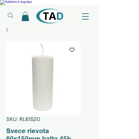
Ledusskapji, Sadzīves tehnika, Smaržas, Operatīvā atmiņa, Putekļu sūcēji
SKU: RL61520
Svece rievota
60x150mm balta 45h