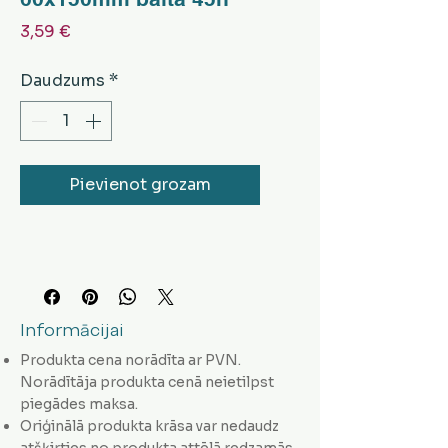
Cena
3,59 €
Daudzums
*
Pievienot grozam
Informācijai
Produkta cena norādīta ar PVN.
Norādītāja produkta cenā neietilpst
piegādes maksa.
Oriģinālā produkta krāsa var nedaudz
atšķirties no produkta attēlā redzamās