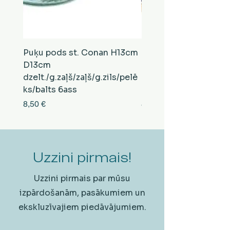
Puķu pods st. Conan H13cm
Puķu pods st. Conan
D13cm
D13cm
dzelt./g.zaļš/zaļš/g.zils/pelē
balts/brūns/pelēks/vi
ks/balts 6ass
zeltens/g.zaļš 6ass
Cena
Cena
8,50 €
8,50 €
Uzzini pirmais!
Uzzini pirmais par mūsu
izpārdošanām, pasākumiem un
ekskluzīvajiem piedāvājumiem.