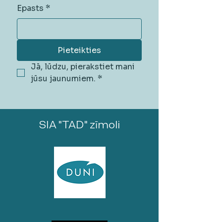
Epasts
*
Pieteikties
Jā, lūdzu, pierakstiet mani 
jūsu jaunumiem.
*
SIA "TAD" zīmoli