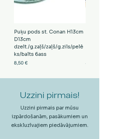
Puķu pods st. Conan H13cm
Puķu pods st. Conan
D13cm
D13cm
dzelt./g.zaļš/zaļš/g.zils/pelē
balts/brūns/pelēks/vi
ks/balts 6ass
zeltens/g.zaļš 6ass
Cena
Cena
8,50 €
8,50 €
Uzzini pirmais!
Uzzini pirmais par mūsu
izpārdošanām, pasākumiem un
ekskluzīvajiem piedāvājumiem.