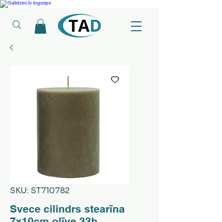
Ledusskapji, Sadzīves tehnika, Smaržas, Operatīvā atmiņa, Putekļu sūcēji
SKU: ST710782
Svece cilindrs stearīna
7x10cm olīve 33h