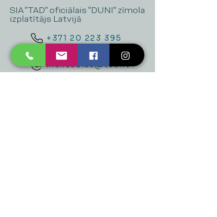
SIA "TAD" oficiālais "DUNI" zīmola
izplatītājs Latvijā
+371 20 223 395
mukusalas@tad.lv
Mēs piedāvājam
Ballītēm un Svētkiem
Gaismai
Mājai
Floristika
Dekorācijām