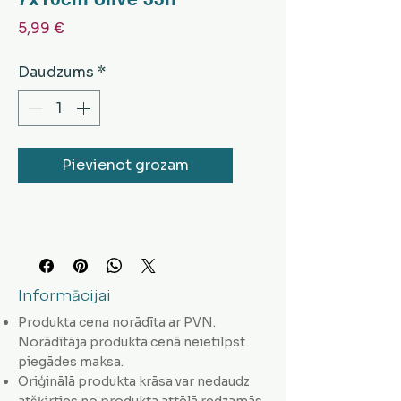
Cena
5,99 €
Daudzums
*
Pievienot grozam
Informācijai
Produkta cena norādīta ar PVN.
Norādītāja produkta cenā neietilpst
piegādes maksa.
Oriģinālā produkta krāsa var nedaudz
atšķirties no produkta attēlā redzamās