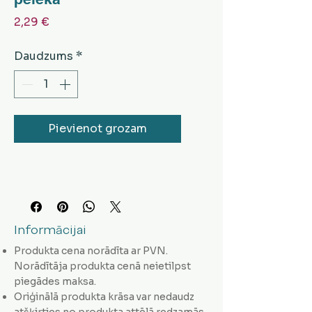
Cena
2,29 €
Daudzums
*
Pievienot grozam
Informācijai
Produkta cena norādīta ar PVN.
Norādītāja produkta cenā neietilpst
piegādes maksa.
Oriģinālā produkta krāsa var nedaudz
atšķirties no produkta attēlā redzamās