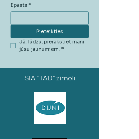
Epasts
*
Pieteikties
Jā, lūdzu, pierakstiet mani 
jūsu jaunumiem.
*
SIA "TAD" zīmoli