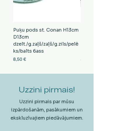
Puķu pods st. Conan H13cm
Puķu pods st. Conan
D13cm
D13cm
dzelt./g.zaļš/zaļš/g.zils/pelē
balts/brūns/pelēks/vi
ks/balts 6ass
zeltens/g.zaļš 6ass
Cena
Cena
8,50 €
8,50 €
Uzzini pirmais!
Uzzini pirmais par mūsu
izpārdošanām, pasākumiem un
ekskluzīvajiem piedāvājumiem.