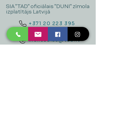
SIA "TAD" oficiālais "DUNI" zīmola
izplatītājs Latvijā
+371 20 223 395
mukusalas@tad.lv
Mēs piedāvājam
Ballītēm un Svētkiem
Gaismai
Mājai
Floristika
Dekorācijām