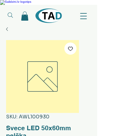
Ledusskapji, Sadzīves tehnika, Smaržas, Operatīvā atmiņa, Putekļu sūcēji
SKU: AWL100930
Svece LED 50x60mm
pelēka