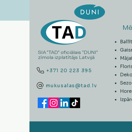
Mē
Ball
Gais
SIA "TAD" oficiālais "DUNI"
zīmola izplatītājs Latvijā
Māja
Flori
+371 20 223 395
Deko
Sezo
mukusalas@tad.lv
Hore
​Izpā