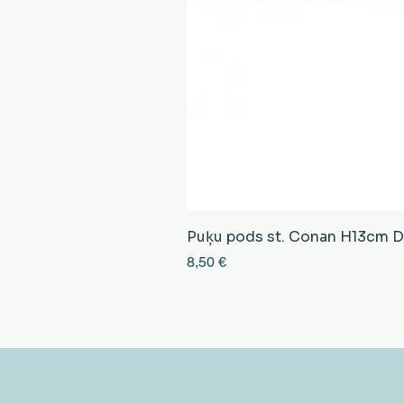
Puķu pods st. Conan H13cm D13
Cena
8,50 €