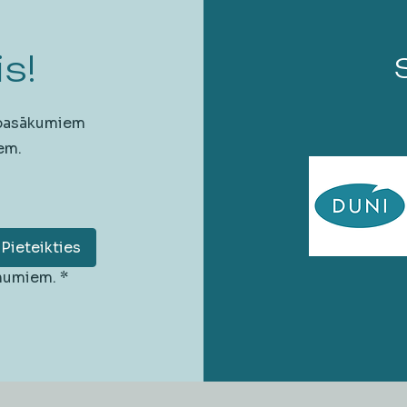
s!
 pasākumiem
em.
Pieteikties
unumiem.
*