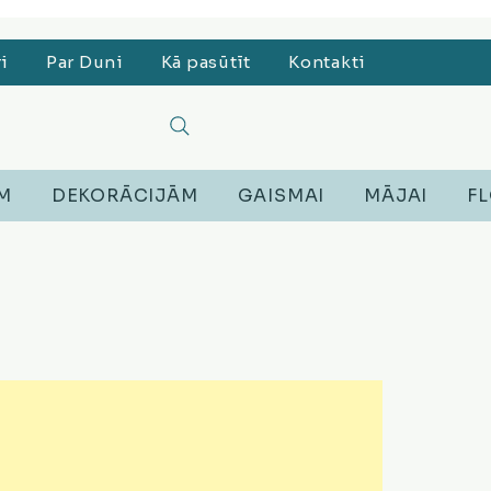
, Lego, Austiņas
ri
Par Duni
Kā pasūtīt
Kontakti
EM
DEKORĀCIJĀM
GAISMAI
MĀJAI
FL