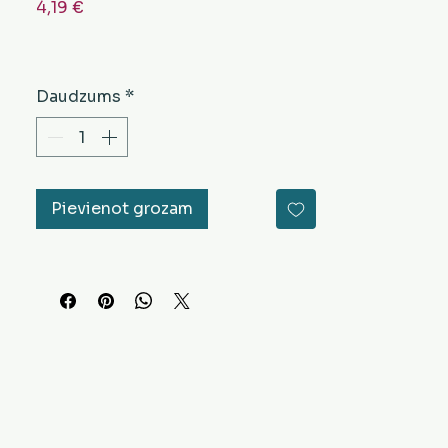
Cena
4,19 €
Daudzums
*
Pievienot grozam