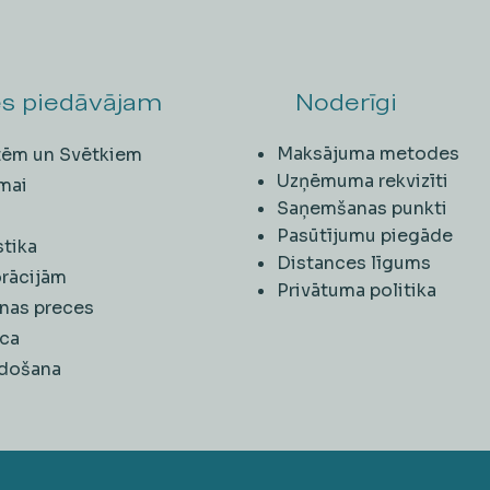
s piedāvājam
Noderīgi
Maksājuma metodes
ītēm un Svētkiem
Uzņēmuma rekvizīti
mai
Saņemšanas punkti
i
Pasūtījumu piegāde
stika
Distances līgums
rācijām
Privātuma politika
nas preces
ca
rdošana