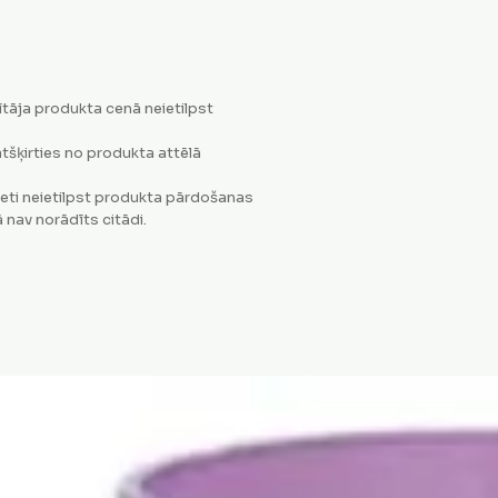
tāja produkta cenā neietilpst
tšķirties no produkta attēlā
eti neietilpst produkta pārdošanas
 nav norādīts citādi.