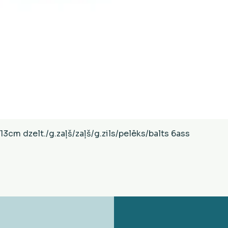
Ātrais skats
cm dzelt./g.zaļš/zaļš/g.zils/pelēks/balts 6ass