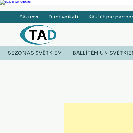
Ledusskapji, Sadzīves tehnika, Smaržas, Operatīvā atmiņa, Putekļu sūcēji
Sākums
Duni veikali
Kā kļūt par partne
SEZONAS SVĒTKIEM
BALLĪTĒM UN SVĒTKI