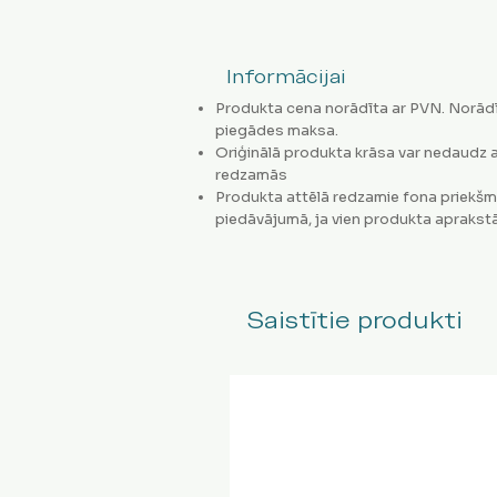
Informācijai
Produkta cena norādīta ar PVN. Norādī
piegādes maksa.
Oriģinālā produkta krāsa var nedaudz a
redzamās
Produkta attēlā redzamie fona priekšm
piedāvājumā, ja vien produkta aprakstā
Saistītie produkti