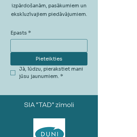
izpārdošanām, pasākumiem un
ekskluzīvajiem piedāvājumiem.
Epasts
*
Pieteikties
Jā, lūdzu, pierakstiet mani 
jūsu jaunumiem.
*
SIA "TAD" zīmoli