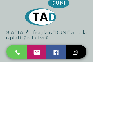
SIA "TAD" oficiālais "DUNI" zīmola
izplatītājs Latvijā
+371 20 223 395
mukusalas@tad.lv
Mēs piedāvājam
Ballītēm un Svētkiem
Gaismai