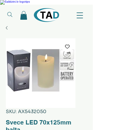
Ledusskapji, Sadzīves tehnika, Smaržas, Operatīvā atmiņa, Putekļu sūcēji
SKU: AX5432050
Svece LED 70x125mm
balta