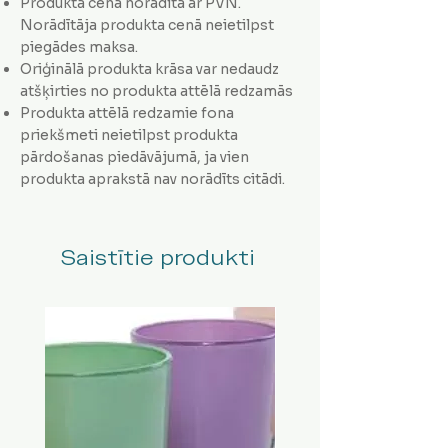
Produkta cena norādīta ar PVN.
Norādītāja produkta cenā neietilpst
piegādes maksa.
Oriģinālā produkta krāsa var nedaudz
atšķirties no produkta attēlā redzamās
Produkta attēlā redzamie fona
priekšmeti neietilpst produkta
pārdošanas piedāvājumā, ja vien
produkta aprakstā nav norādīts citādi.
Saistītie produkti