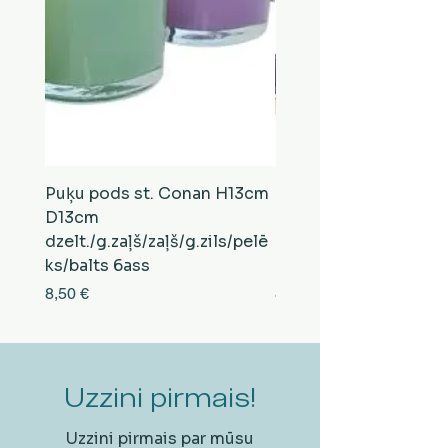
Puķu pods st. Conan H13cm
Puķu pods st. Conan
D13cm
D13cm
dzelt./g.zaļš/zaļš/g.zils/pelē
balts/brūns/pelēks/vi
ks/balts 6ass
zeltens/g.zaļš 6ass
Cena
Cena
8,50 €
8,50 €
Uzzini pirmais!
Uzzini pirmais par mūsu