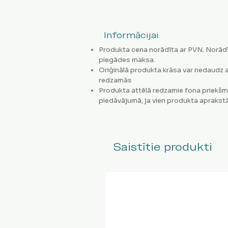
Informācijai
Produkta cena norādīta ar PVN. Norādī
piegādes maksa.
Oriģinālā produkta krāsa var nedaudz a
redzamās
Produkta attēlā redzamie fona priekšm
piedāvājumā, ja vien produkta aprakstā
Saistītie produkti