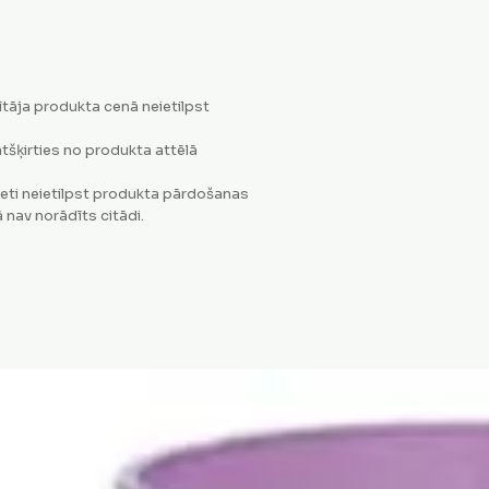
tāja produkta cenā neietilpst
tšķirties no produkta attēlā
eti neietilpst produkta pārdošanas
 nav norādīts citādi.