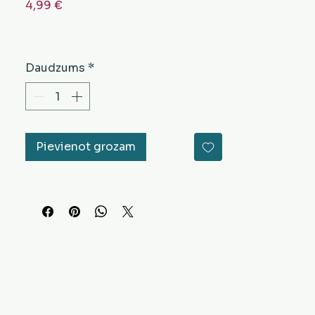
Cena
4,99 €
Daudzums
*
Pievienot grozam