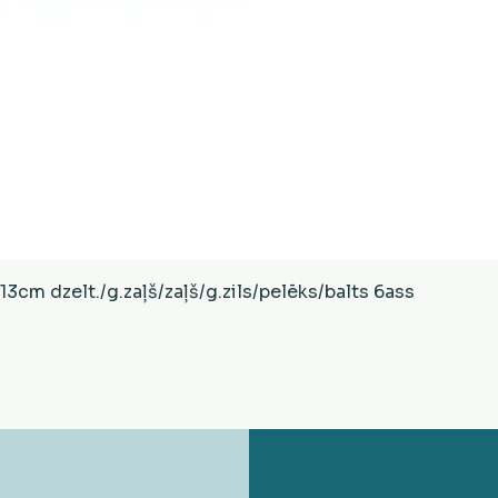
Ātrais skats
cm dzelt./g.zaļš/zaļš/g.zils/pelēks/balts 6ass