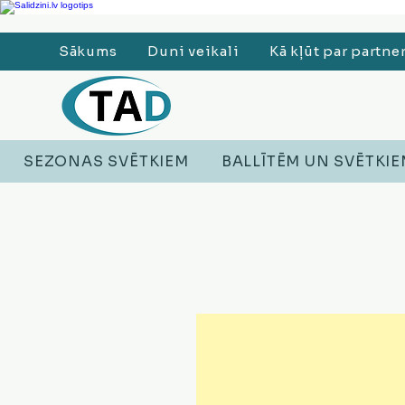
Ledusskapji, Sadzīves tehnika, Smaržas, Operatīvā atmiņa, Putekļu sūcēji
Sākums
Duni veikali
Kā kļūt par partne
SEZONAS SVĒTKIEM
BALLĪTĒM UN SVĒTKI