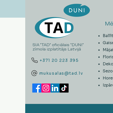
Mē
Ball
Gais
SIA "TAD" oficiālais "DUNI"
zīmola izplatītājs Latvijā
Māja
Flori
+371 20 223 395
Deko
Sezo
mukusalas@tad.lv
Hore
​Izpā