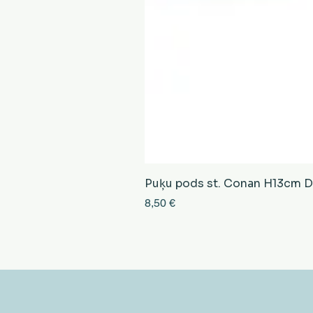
Puķu pods st. Conan H13cm D13
Cena
8,50 €