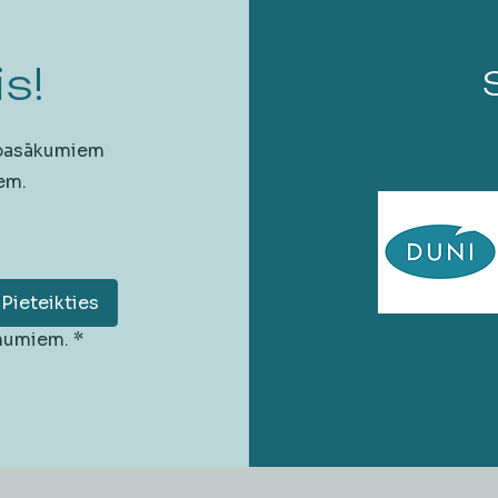
s!
 pasākumiem
em.
Pieteikties
unumiem.
*