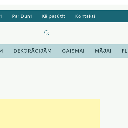
, Lego, Austiņas
ri
Par Duni
Kā pasūtīt
Kontakti
EM
DEKORĀCIJĀM
GAISMAI
MĀJAI
FL