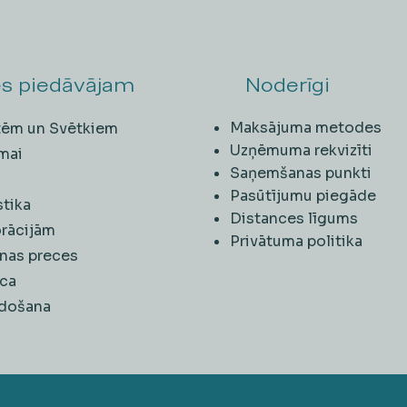
s piedāvājam
Noderīgi
Maksājuma metodes
ītēm un Svētkiem
Uzņēmuma rekvizīti
mai
Saņemšanas punkti
i
Pasūtījumu piegāde
stika
Distances līgums
rācijām
Privātuma politika
nas preces
ca
rdošana