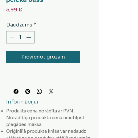
Cena
5,99 €
Daudzums
*
Pievienot grozam
Informācijai
Produkta cena norādīta ar PVN.
Norādītāja produkta cenā neietilpst
piegādes maksa.
Oriģinālā produkta krāsa var nedaudz
atšķirties no produkta attēlā redzamās