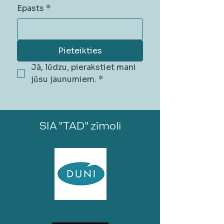
Epasts
*
Pieteikties
Jā, lūdzu, pierakstiet mani 
jūsu jaunumiem.
*
SIA "TAD" zīmoli