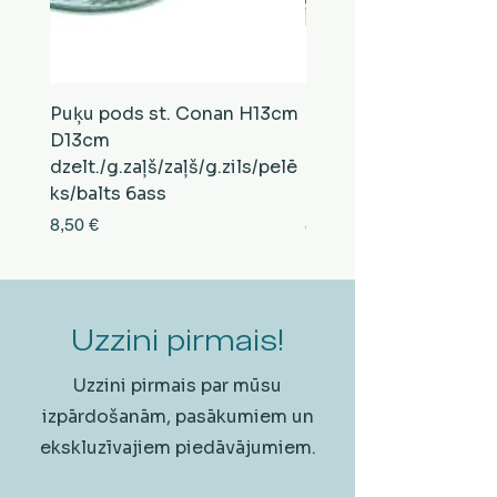
Puķu pods st. Conan H13cm
Puķu pods st. Conan
D13cm
D13cm
dzelt./g.zaļš/zaļš/g.zils/pelē
balts/brūns/pelēks/vi
ks/balts 6ass
zeltens/g.zaļš 6ass
Cena
Cena
8,50 €
8,50 €
Uzzini pirmais!
Uzzini pirmais par mūsu
izpārdošanām, pasākumiem un
ekskluzīvajiem piedāvājumiem.