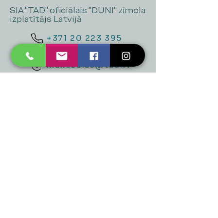
SIA "TAD" oficiālais "DUNI" zīmola
izplatītājs Latvijā
+371 20 223 395
mukusalas@tad.lv
Mēs piedāvājam
Ballītēm un Svētkiem
Gaismai
Mājai
Floristika
Dekorācijām