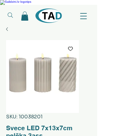
Ledusskapji, Sadzīves tehnika, Smaržas, Operatīvā atmiņa, Putekļu sūcēji
SKU: 10038201
Svece LED 7x13x7cm
pelēka 3ass