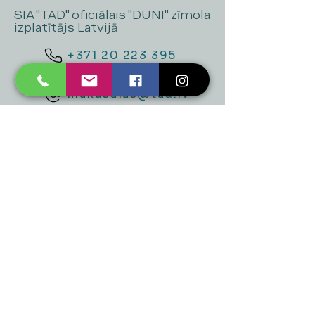
SIA "TAD" oficiālais "DUNI" zīmola
izplatītājs Latvijā
+371 20 223 395
mukusalas@tad.lv
Mēs piedāvājam
Ballītēm un Svētkiem
Gaismai
Mājai
Floristika
Dekorācijām