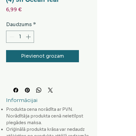
Cena
6,99 €
Daudzums
*
Pievienot grozam
Informācijai
Produkta cena norādīta ar PVN.
Norādītāja produkta cenā neietilpst
piegādes maksa.
Oriģinālā produkta krāsa var nedaudz
atšķirties no produkta attēlā redzamās