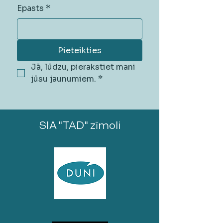
Epasts
*
Pieteikties
Jā, lūdzu, pierakstiet mani 
jūsu jaunumiem.
*
SIA "TAD" zīmoli