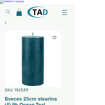
Ledusskapji, Sadzīves tehnika, Smaržas, Operatīvā atmiņa, Putekļu sūcēji
SKU: 192539
Sveces 25cm stearīna
(4) 9h Ocean Teal