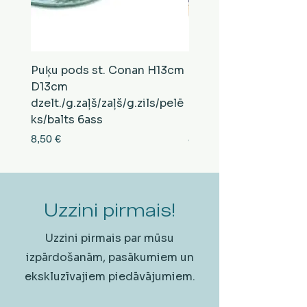
Puķu pods st. Conan H13cm
Puķu pods st. Conan
D13cm
D13cm
dzelt./g.zaļš/zaļš/g.zils/pelē
balts/brūns/pelēks/vi
ks/balts 6ass
zeltens/g.zaļš 6ass
Cena
Cena
8,50 €
8,50 €
Uzzini pirmais!
Uzzini pirmais par mūsu
izpārdošanām, pasākumiem un
ekskluzīvajiem piedāvājumiem.