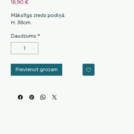
Cena
18,90 €
Mākslīgs zieds podiņā.
H: 38cm.
Daudzums
*
Pievienot grozam