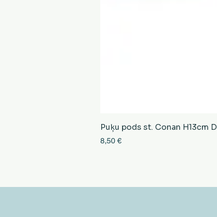
Puķu pods st. Conan H13cm D13
Cena
8,50 €