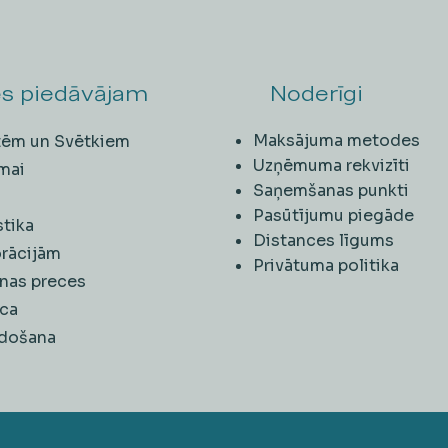
s piedāvājam
Noderīgi
Maksājuma metodes
ītēm un Svētkiem
Uzņēmuma rekvizīti
mai
Saņemšanas punkti
i
Pasūtījumu piegāde
stika
Distances līgums
rācijām
Privātuma politika
nas preces
ca
rdošana