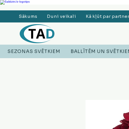
Ledusskapji, Sadzīves tehnika, Smaržas, Operatīvā atmiņa, Putekļu sūcēji
Sākums
Duni veikali
Kā kļūt par partne
SEZONAS SVĒTKIEM
BALLĪTĒM UN SVĒTKI