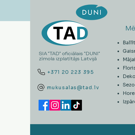
Mē
Ball
Gais
SIA "TAD" oficiālais "DUNI"
zīmola izplatītājs Latvijā
Māja
Flori
+371 20 223 395
Deko
Sezo
mukusalas@tad.lv
Hore
​Izpā