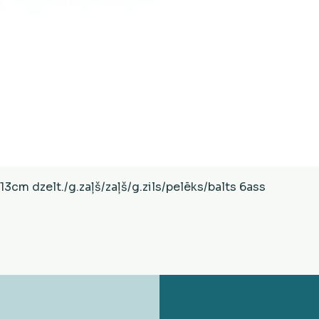
Ātrais skats
cm dzelt./g.zaļš/zaļš/g.zils/pelēks/balts 6ass