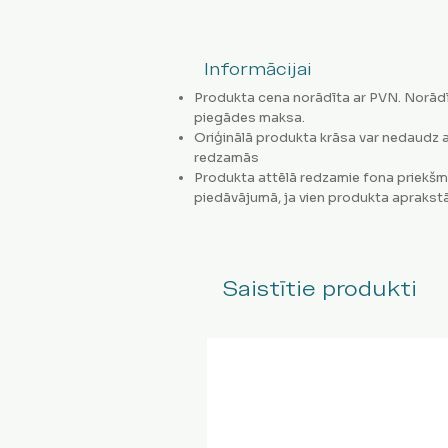
Informācijai
Produkta cena norādīta ar PVN. Norādī
piegādes maksa.
Oriģinālā produkta krāsa var nedaudz a
redzamās
Produkta attēlā redzamie fona priekšm
piedāvājumā, ja vien produkta aprakstā
Saistītie produkti