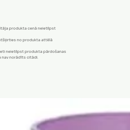
tāja produkta cenā neietilpst
tšķirties no produkta attēlā
eti neietilpst produkta pārdošanas
 nav norādīts citādi.