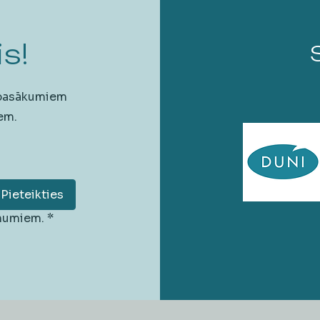
s!
 pasākumiem
em.
Pieteikties
unumiem.
*