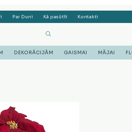
, Lego, Austiņas
ri
Par Duni
Kā pasūtīt
Kontakti
EM
DEKORĀCIJĀM
GAISMAI
MĀJAI
FL