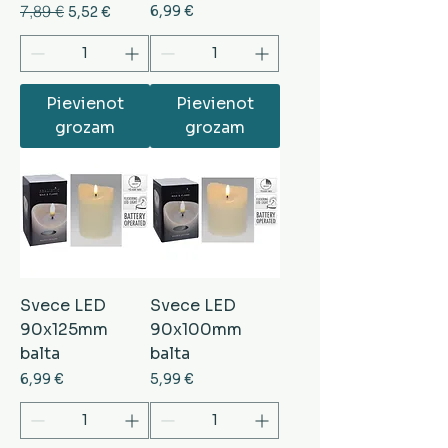
Parastā cena
7,89 €
Izpārdošanas cena
Cena
6,99 €
5,52 €
Pievienot
Pievienot
grozam
grozam
Svece LED
Svece LED
90x125mm
90x100mm
balta
balta
Cena
Cena
6,99 €
5,99 €