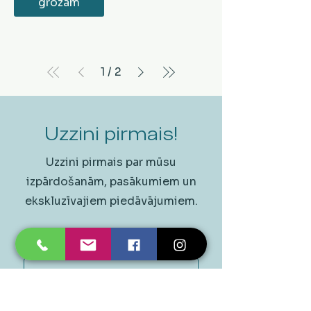
grozam
1
/
2
Uzzini pirmais!
Uzzini pirmais par mūsu
izpārdošanām, pasākumiem un
ekskluzīvajiem piedāvājumiem.
Epasts
*
Pieteikties