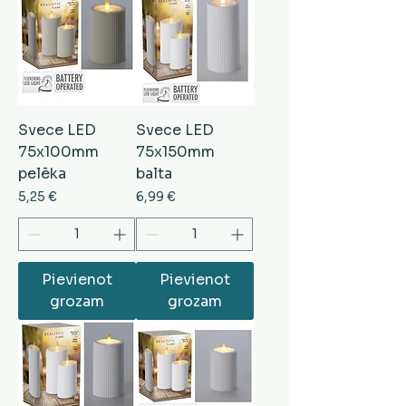
Svece LED
Svece LED
75x100mm
75x150mm
pelēka
balta
Cena
Cena
5,25 €
6,99 €
Pievienot
Pievienot
grozam
grozam