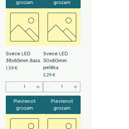
grozam
grozam
Svece LED
Svece LED
38x65mm 8ass
50x60mm
pelēka
Cena
1,59 €
Cena
2,29 €
Pievienot
Pievienot
grozam
grozam