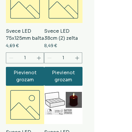
Svece LED
Svece LED
75x125mm balta
38cm (2) zelta
Cena
Cena
4,69 €
8,49 €
Pievienot
Pievienot
grozam
grozam