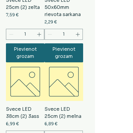
Svece LED
Svece LED
25cm (2) zelta
50x60mm
rievota sarkana
Cena
7,59 €
Cena
2,29 €
Pievienot
Pievienot
grozam
grozam
Svece LED
Svece LED
38cm (2) 3ass
25cm (2) melna
Cena
Cena
6,99 €
6,89 €