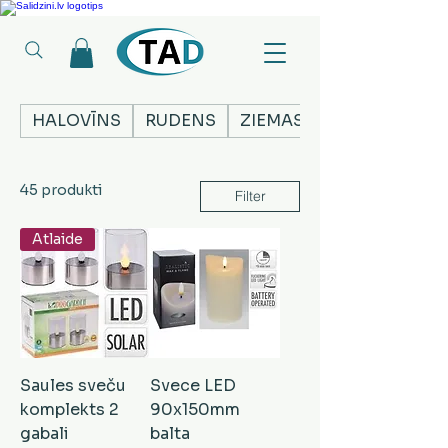
Ledusskapji, Sadzīves tehnika, Smaržas, Operatīvā atmiņa, Putekļu sūcēji
HALOVĪNS
RUDENS
ZIEMASSVĒTKI
45 produkti
Filter
Atlaide
Saules sveču
Svece LED
komplekts 2
90x150mm
gabali
balta