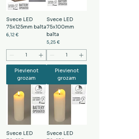
Svece LED
Svece LED
75x125mm balta
75x100mm
balta
Cena
6,12 €
Cena
5,25 €
Pievienot
Pievienot
grozam
grozam
Svece LED
Svece LED