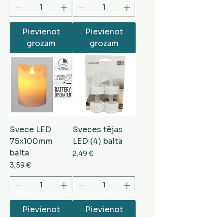
Pievienot
Pievienot
grozam
grozam
Svece LED
Sveces tējas
75x100mm
LED (4) balta
balta
Cena
2,49 €
Cena
3,59 €
Pievienot
Pievienot