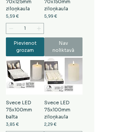
70x125mm
70x150mm
ziloņkaula
ziloņkaula
Cena
Cena
5,59 €
5,99 €
Pievienot
Nav
grozam
noliktavā
Svece LED
Svece LED
75x100mm
75x100mm
balta
ziloņkaula
Cena
Cena
3,85 €
2,29 €